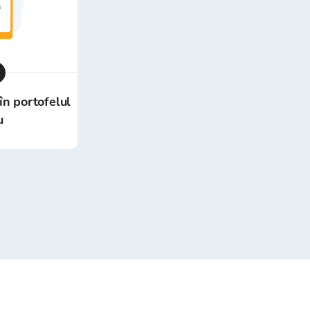
în portofelul
u