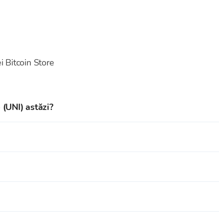
 Bitcoin Store
 (UNI) astăzi?
rent al Uniswap este de 3,4637 EUR.
bursă de criptomonede descentralizată care funcționează pe
zacționări automate de tokenuri descentralizate - cunoscute 
588 de milioane
de tokenuri UNI.
e DEX) sunt autonome în comparație cu birourile de schimb c
lație este de 1,000,000,000.
 oferă tuturor utilizatorilor un acces ușor la piața cripto.