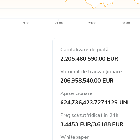
19:00
21:00
23:00
01:00
Capitalizare de piață
2,205,480,590.00 EUR
Volumul de tranzacţionare
206,958,540.00 EUR
Aprovizionare
624,736,423.7271129 UNI
Preț scăzut/ridicat în 24h
3.4453 EUR
/
3.6188 EUR
Whitepaper