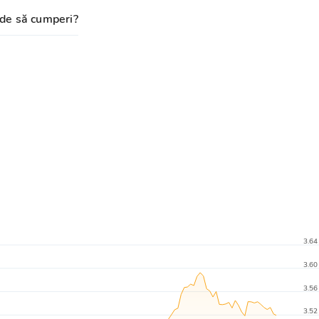
de să cumperi?
3.64
3.60
3.56
3.52