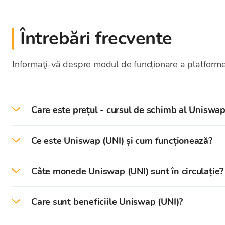
Întrebări frecvente
Informaţi-vă despre modul de funcţionare a platformei
Care este prețul - cursul de schimb al Uniswap
La data de 2026-08-06 prețul/cursul de schimb cu
Ce este Uniswap (UNI) și cum funcționează?
Uniswap (UNI)
este în prezent cea mai importantă 
Câte monede Uniswap (UNI) sunt în circulație?
Este cunoscut pentru posibilitatea de a efectua tran
La momentul scrierii acestui text, sunt în circulație
Care sunt beneficiile Uniswap (UNI)?
Bursele de criptomonede descentralizate
(abrevier
Numărul maxim de tokenuri UNI care pot fi în circu
Ca platformă descentralizată și open-source, Uniswap