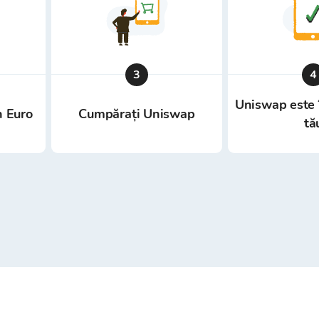
3
4
Uniswap este 
n Euro
Cumpărați Uniswap
tă