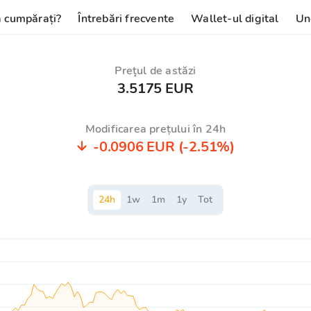
 cumpărați?
Întrebări frecvente
Wallet-ul digital
Un
Preţul de astăzi
3.5175 EUR
Modificarea prețului în 24h
-0.0906 EUR
(-2.51%)
24
h
1
w
1
m
1
y
Tot