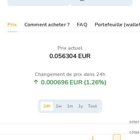
Prix
Comment acheter ?
FAQ
Portefeuille (wall
Prix ​​actuel
0.056304 EUR
Changement de prix dans 24h
0.000696 EUR
(1.26%)
24
h
1
w
1
m
1
y
Tout
0.0567
0.0564