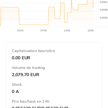
0.0561
0.0558
0.0555
01:00
07:00
13:00
19:00
Capitalisation boursière
0.00 EUR
Volume de trading
2,079.70 EUR
Stock
0 A
Prix ​​bas/haut en 24h