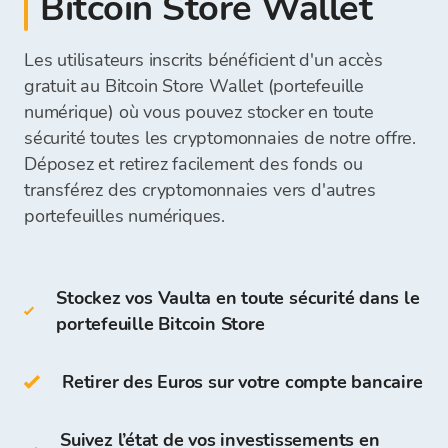
Bitcoin Store Wallet
Vous pouvez déposer des espèces directement
portefeuille de bureau
vos cryptomonnaies.
virement bancaire
sur votre compte Bitcoin Store dans le bureau
portefeuille mobile
bulletin de paiement
de change.
Les utilisateurs inscrits bénéficient d'un accès
portefeuille en ligne
Vous pouvez retirer les fonds directement sur
paiement en espèces dans le bureau de
gratuit au Bitcoin Store Wallet (portefeuille
votre compte bancaire ou les conserver sur
change physique Bitcoin Store
numérique) où vous pouvez stocker en toute
votre portefeuille Bitcoin Store et les utiliser
Les Cold Wallets incluent :
pour de futurs achats de cryptomonnaies.
sécurité toutes les cryptomonnaies de notre offre.
Le montant du dépôt sera immédiatement
Une fois que nous recevons votre paiement, les
Déposez et retirez facilement des fonds ou
visible et prêt pour votre prochain achat de
fonds pour l'achat de cryptomonnaies seront
portefeuille matériel (Trezor, Ledger)
transférez des cryptomonnaies vers d'autres
cryptomonnaies..
disponibles sur votre portefeuille Bitcoin Store,
portefeuille papier
portefeuilles numériques.
et vous pourrez commencer à acheter des
cryptomonnaies.
Vous pouvez également stocker des Vaulta
Stockez vos Vaulta en toute sécurité dans le
ur votre propre portefeuille Bitcoin Store.
portefeuille Bitcoin Store
Sur le portefeuille Bitcoin Store, vous pouvez :
Retirer des Euros sur votre compte bancaire
stocker plus de 150 cryptomonnaies
déposer, retirer et stocker des fonds en
Suivez l’état de vos investissements en