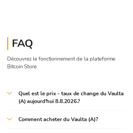
FAQ
Découvrez le fonctionnement de la plateforme
Bitcoin Store
Quel est le prix - taux de change du Vaulta
(A) aujourd'hui 8.8.2026.?
Le prix actuel du A en direct aujourd'hui est de
Comment acheter du Vaulta (A)?
0,055908 EUR .
Sur la plateforme Bitcoin Store, vous pouvez