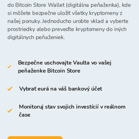
Vložená suma bude okamžite viditeľná a
nákup kryptomien dostupné na vašej Peňaženke
do Bitcoin Store Wallet (digitálna peňaženka), kde
pripravená na váš ďalší nákup kryptomeny.
Bitcoin Store a môžete začať nakupovať
si môžete bezpečne uložiť všetky kryptomeny z
Studené peňaženky zahŕňajú:
kryptomeny.
našej ponuky. Jednoducho urobte vklad a vyberte
prostriedky alebo preveďte kryptomeny do iných
hardvérová peňaženka
digitálnych peňaženiek.
papierová peňaženka
Bezpečne uschovajte Vaulta vo vašej
A môžete tiež uchovávať na svojej Peňaženke
peňaženke Bitcoin Store
Bitcoin Store.
Prístup a uchovávanie kryptomeny je bezplatné
Vybrať eurá na váš bankový účet
pre všetkých používateľov, ktorí sa zaregistrujú
na platforme Bitcoin Store.
Monitoruj stav svojich investícií v reálnom
čase
Na Peňaženke Bitcoin Store môžete:
uchovávať viac ako
150 kryptomien