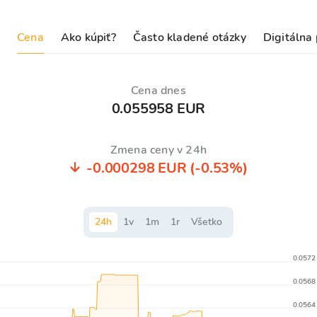
Cena
Ako kúpiť?
Často kladené otázky
Digitálna
Cena dnes
0.055958 EUR
Zmena ceny v 24h
-0.000298 EUR
(-0.53%)
24
h
1
v
1
m
1
r
Všetko
0.0572
0.0568
0.0564