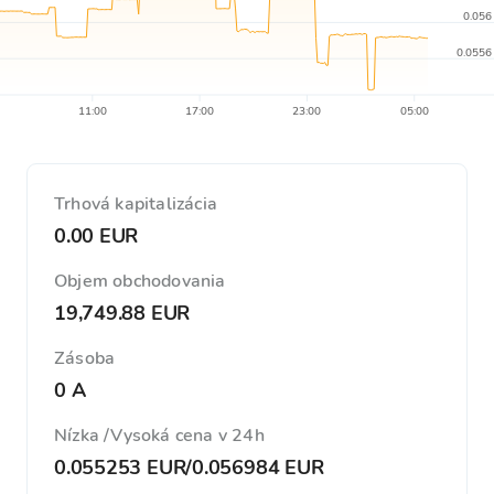
0.056
0.0556
11:00
17:00
23:00
05:00
Trhová kapitalizácia
0.00 EUR
Objem obchodovania
19,749.88 EUR
Zásoba
0 A
Nízka /Vysoká cena v 24h
0.055253 EUR
/
0.056984 EUR