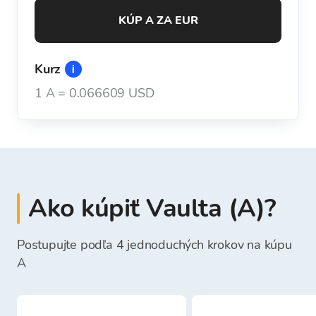
KÚP A ZA EUR
Kurz
1
A
=
0.066609 USD
Ako kúpiť Vaulta (A)?
Postupujte podľa 4 jednoduchých krokov na kúpu
A