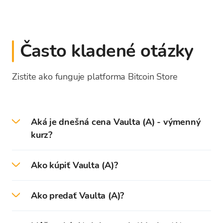
Často kladené otázky
Zistite ako funguje platforma Bitcoin Store
Aká je dnešná cena Vaulta (A) - výmenný
kurz?
Dňa 2026-08-08 je aktuálna cena Vaulta
Ako kúpiť Vaulta (A)?
0,055914 EUR.
Na platforme Bitcoin Store môžete jednoducho
Ako predať Vaulta (A)?
kúpiť Vaulta a viac ako
150 kryptomien
za
aktuálny výmenný kurz s najnižšími poplatkami.
Na platforme Bitcoin Store môžete jednoducho