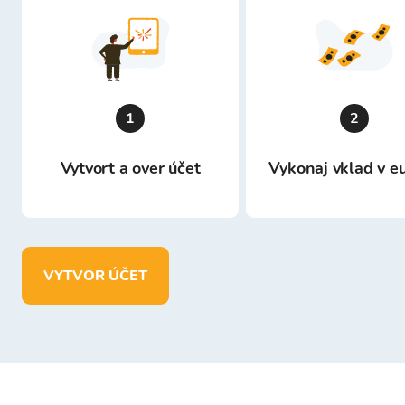
1
2
Vytvort a over účet
Vykonaj vklad v e
VYTVOR ÚČET