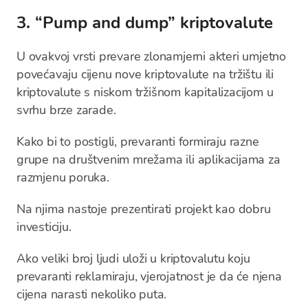
3. “Pump and dump” kriptovalute
U ovakvoj vrsti prevare zlonamjerni akteri umjetno
povećavaju cijenu nove kriptovalute na tržištu ili
kriptovalute s niskom tržišnom kapitalizacijom u
svrhu brze zarade.
Kako bi to postigli, prevaranti formiraju razne
grupe na društvenim mrežama ili aplikacijama za
razmjenu poruka.
Na njima nastoje prezentirati projekt kao dobru
investiciju.
Ako veliki broj ljudi uloži u kriptovalutu koju
prevaranti reklamiraju, vjerojatnost je da će njena
cijena narasti nekoliko puta.