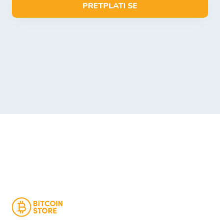
PRETPLATI SE