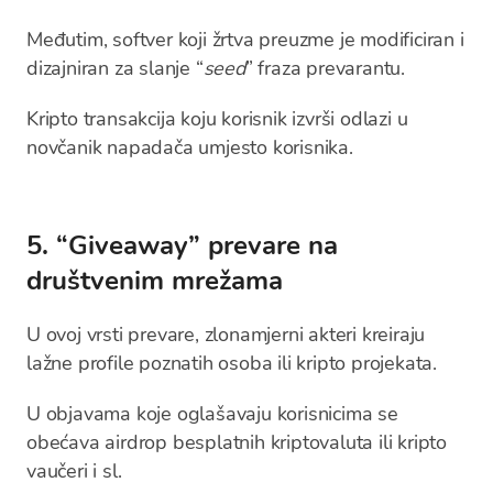
Međutim, softver koji žrtva preuzme je modificiran i
dizajniran za slanje “
seed
” fraza prevarantu.
Kripto transakcija koju korisnik izvrši odlazi u
novčanik napadača umjesto korisnika.
5. “Giveaway” prevare na
društvenim mrežama
U ovoj vrsti prevare, zlonamjerni akteri kreiraju
lažne profile poznatih osoba ili kripto projekata.
U objavama koje oglašavaju korisnicima se
obećava airdrop besplatnih kriptovaluta ili kripto
vaučeri i sl.