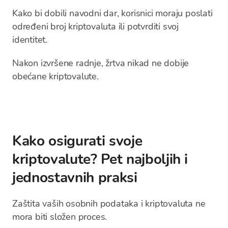
Kako bi dobili navodni dar, korisnici moraju poslati
određeni broj kriptovaluta ili potvrditi svoj
identitet.
Nakon izvršene radnje, žrtva nikad ne dobije
obećane kriptovalute.
Kako osigurati svoje
kriptovalute? Pet najboljih i
jednostavnih praksi
Zaštita vaših osobnih podataka i kriptovaluta ne
mora biti složen proces.