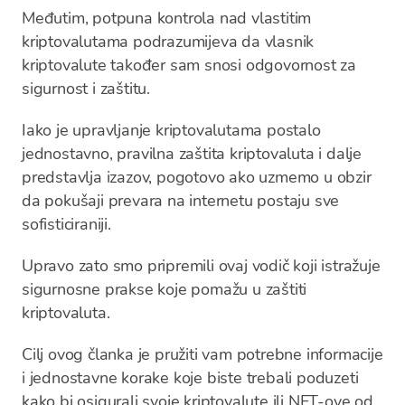
Međutim, potpuna kontrola nad vlastitim
kriptovalutama podrazumijeva da vlasnik
kriptovalute također sam snosi odgovornost za
sigurnost i zaštitu.
Iako je upravljanje kriptovalutama postalo
jednostavno, pravilna zaštita kriptovaluta i dalje
predstavlja izazov, pogotovo ako uzmemo u obzir
da pokušaji prevara na internetu postaju sve
sofisticiraniji.
Upravo zato smo pripremili ovaj vodič koji istražuje
sigurnosne prakse koje pomažu u zaštiti
kriptovaluta.
Cilj ovog članka je pružiti vam potrebne informacije
i jednostavne korake koje biste trebali poduzeti
kako bi osigurali svoje kriptovalute ili NFT-ove od