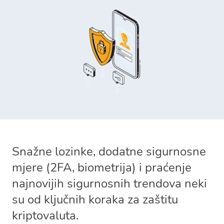
Snažne lozinke, dodatne sigurnosne
mjere (2FA, biometrija) i praćenje
najnovijih sigurnosnih trendova neki
su od ključnih koraka za zaštitu
kriptovaluta.