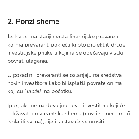
2. Ponzi sheme
Jedna od najstarijih vrsta financijske prevare u
kojima prevaranti pokreću kripto projekt ili druge
investicijske prilike u kojima se obećavaju visoki
povrati ulaganja.
U pozadini, prevaranti se oslanjaju na sredstva
novih investitora kako bi isplatili povrate onima
koji su “
uložili
” na početku.
Ipak, ako nema dovoljno novih investitora koji će
održavati prevarantsku shemu (novci se neće moći
isplatiti svima), cijeli sustav će se urušiti.