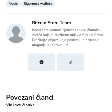
Vodič
Sigurnost walleta
Bitcoin Store Team
Ispod ćete pronaći cjelovitu zbirku članaka i
vodiča koje je službeno objavio Bitcoin Store.
Pročitajte objave koje pokrivaju blockchain i
ulaganje u kriptovalute.
Povezani članci
Vidi sve članke