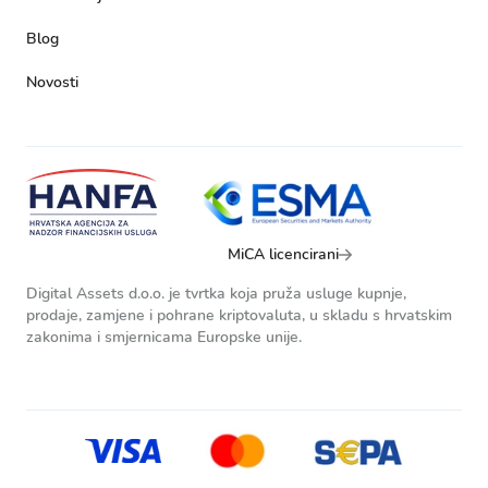
Blog
Novosti
MiCA licencirani
Digital Assets d.o.o. je tvrtka koja pruža usluge kupnje,
prodaje, zamjene i pohrane kriptovaluta, u skladu s hrvatskim
zakonima i smjernicama Europske unije.