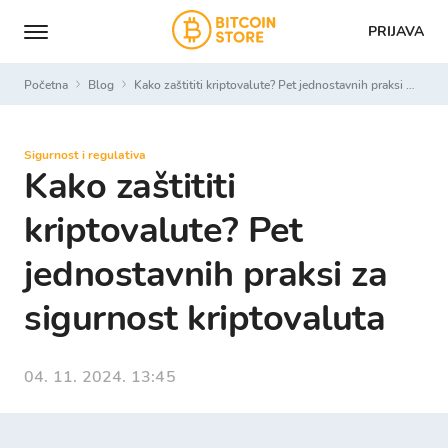
PRIJAVA
Početna
Blog
Kako zaštititi kriptovalute? Pet jednostavnih praksi za sigurnost kriptovaluta
Sigurnost i regulativa
Kako zaštititi
kriptovalute? Pet
jednostavnih praksi za
sigurnost kriptovaluta
04. 11. 2024. 13:45