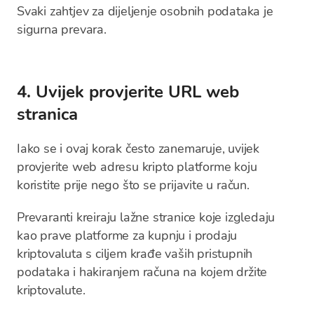
Svaki zahtjev za dijeljenje osobnih podataka je
sigurna prevara.
4. Uvijek provjerite URL web
stranica
Iako se i ovaj korak često zanemaruje, uvijek
provjerite web adresu kripto platforme koju
koristite prije nego što se prijavite u račun.
Prevaranti kreiraju lažne stranice koje izgledaju
kao prave platforme za kupnju i prodaju
kriptovaluta s ciljem krađe vaših pristupnih
podataka i hakiranjem računa na kojem držite
kriptovalute.