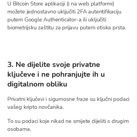
U Bitcoin Store aplikaciji (i na web platformi)
možete jednostavno uključiti 2FA autentifikaciju
putem Google Authenticator-a ili uključiti
biometrijsku zaštitu za prijavu putem otiska prsta.
3. Ne dijelite svoje privatne
ključeve i ne pohranjujte ih u
digitalnom obliku
Privatni ključevi i sigurnosne fraze su ključni podaci
vašeg kripto novčanika.
To su podaci koje nikad ne smijete dijeliti s drugim
osobama.