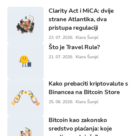
Clarity Act i MiCA: dvije
strane Atlantika, dva
pristupa regulaciji
23. 07. 2026.
Klara Šunjić
Što je Travel Rule?
21. 07. 2026.
Klara Šunjić
Kako prebaciti kriptovalute s
Binancea na Bitcoin Store
25. 06. 2026.
Klara Šunjić
Bitcoin kao zakonsko
sredstvo plaćanja: koje