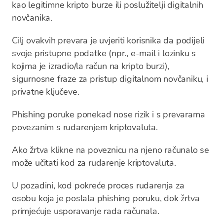
kao legitimne kripto burze ili poslužitelji digitalnih
novčanika.
Cilj ovakvih prevara je uvjeriti korisnika da podijeli
svoje pristupne podatke (npr., e-mail i lozinku s
kojima je izradio/la račun na kripto burzi),
sigurnosne fraze za pristup digitalnom novčaniku, i
privatne ključeve.
Phishing poruke ponekad nose rizik i s prevarama
povezanim s rudarenjem kriptovaluta.
Ako žrtva klikne na poveznicu na njeno računalo se
može učitati kod za rudarenje kriptovaluta.
U pozadini, kod pokreće proces rudarenja za
osobu koja je poslala phishing poruku, dok žrtva
primjećuje usporavanje rada računala.