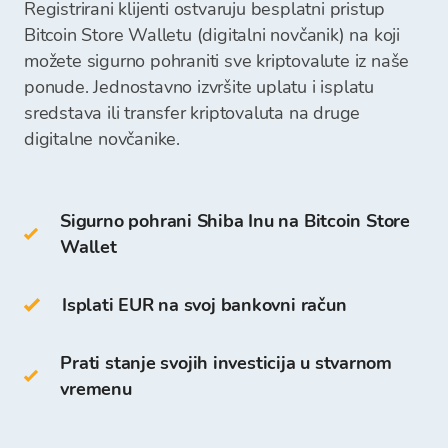
Registrirani klijenti ostvaruju besplatni pristup
online wallet
Nakon što zaprimimo vašu uplatu, sredstva za
Bitcoin Store Walletu (digitalni novčanik) na koji
kupnju kriptovaluta će biti raspoloživa na vašem
možete sigurno pohraniti sve kriptovalute iz naše
U Cold Wallet spadaju:
Bitcoin Store Walletu te možete započeti s
ponude. Jednostavno izvršite uplatu i isplatu
kupovinom kriptovaluta.
sredstava ili transfer kriptovaluta na druge
hardverski wallet (npr. Trezor, Ledger)
digitalne novčanike.
papirnati wallet
Sigurno pohrani Shiba Inu na Bitcoin Store
Shiba Inu
Wallet
možete pohraniti i na vlastitom
Bitcoin Store
Walletu
. Pristup i pohrana su besplatni za sve
klijente koji se registriraju na Bitcoin Store
Isplati EUR na svoj bankovni račun
Platformi.
Prati stanje svojih investicija u stvarnom
Za razliku od drugih digitalnih novčanika na
vremenu
Bitcoin Store Walletu možete: