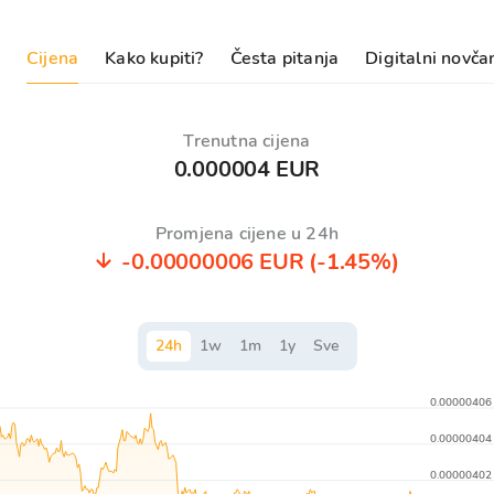
Cijena
Kako kupiti?
Česta pitanja
Digitalni novča
Trenutna cijena
0.000004 EUR
Promjena cijene u 24h
-0.00000006 EUR
(-1.45%)
24
h
1
w
1
m
1
y
Sve
0.00000406
0.00000404
0.00000402