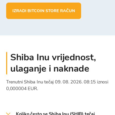
pohraniti više od 150 kriptovaluta
izvršiti depozit i pohranu sredstava u EUR
IZRADI BITCOIN STORE RAČUN
isplatiti sredstva direktno na vlastiti
bankovni račun
Shiba Inu vrijednost,
ulaganje i naknade
Trenutni Shiba Inu tečaj 09. 08. 2026. 08:15 iznosi
0,000004 EUR.
Koliko često se Shiba Inu (SHIB) tečaj