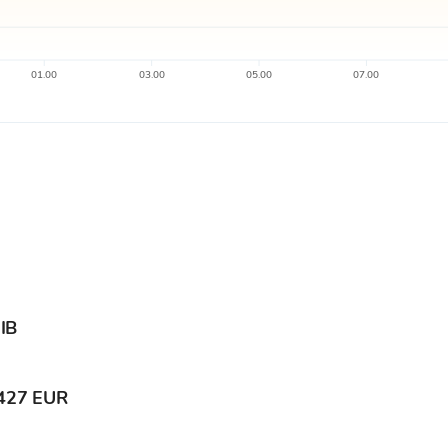
01.00
03.00
05.00
07.00
IB
427 EUR