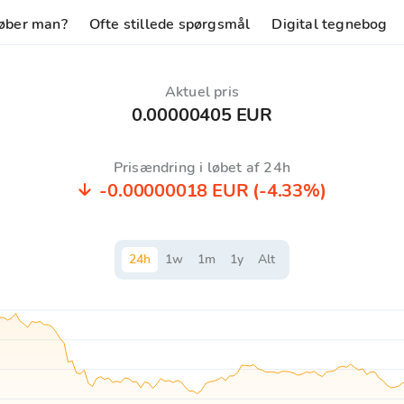
øber man?
Ofte stillede spørgsmål
Digital tegnebog
Aktuel pris
0.00000405 EUR
Prisændring i løbet af 24h
-0.00000018 EUR
(-4.33%)
24
h
1
w
1
m
1
y
Alt