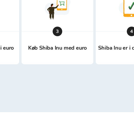
3
4
i euro
Køb Shiba Inu med euro
Shiba Inu er i