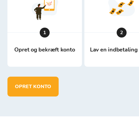
1
2
Opret og bekræft konto
Lav en indbetaling 
OPRET KONTO