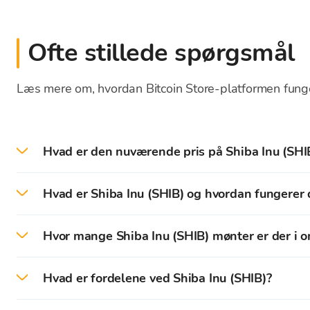
Ofte stillede spørgsmål
Læs mere om, hvordan Bitcoin Store-platformen fung
Hvad er den nuværende pris på Shiba Inu (SHIB
Den nuværende pris - valutakursen for SHIB i dag
Hvad er Shiba Inu (SHIB) og hvordan fungerer 
Shiba Inu er en populær "
memecoin
" bygget på top
Hvor mange Shiba Inu (SHIB) mønter er der i 
kryptovaluta - Dogecoin.
På tidspunktet for denne tekst er der omkring 589,
Derfor er Shiba Inu også kendt i krypto-samfundet 
Hvad er fordelene ved Shiba Inu (SHIB)?
Det maksimale antal SHIB tokens er ikke defineret.
Shiba Inu begyndte først som en meme-baseret kry
Til trods for at være skabt som et projekt inspire