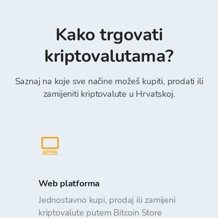
internet i mobilnim bankarstvom, Transferwise,
obzirom na traženu količinu prilikom zadavanja
Revolut (obavezno unijeti “Poziv na Broj” unutar
naloga. Uplata i isplata sredstava sa Bitcoin
polja Reference)*.
Kako trgovati
Store Walleta je bez naknada.
kriptovalutama?
Saznaj na koje sve načine možeš kupiti, prodati ili
zamijeniti kriptovalute u Hrvatskoj.
Web platforma
Jednostavno kupi, prodaj ili zamijeni
kriptovalute putem Bitcoin Store