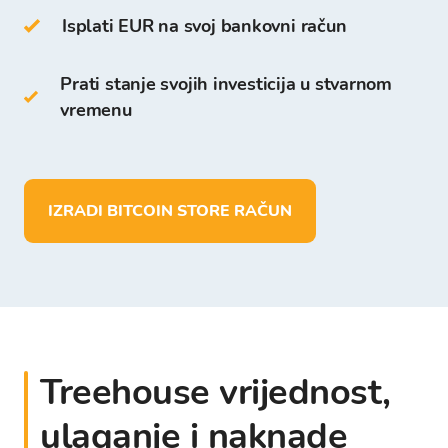
klijente koji se registriraju na Bitcoin Store
Isplati EUR na svoj bankovni račun
Platformi.
Prati stanje svojih investicija u stvarnom
Za razliku od drugih digitalnih novčanika na
vremenu
Bitcoin Store Walletu možete:
pohraniti više od 150 kriptovaluta
izvršiti depozit i pohranu sredstava u EUR
IZRADI BITCOIN STORE RAČUN
isplatiti sredstva direktno na vlastiti
bankovni račun
Treehouse vrijednost,
ulaganje i naknade