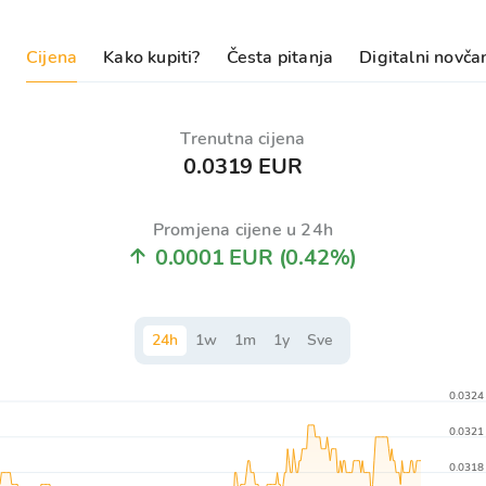
Cijena
Kako kupiti?
Česta pitanja
Digitalni novča
Trenutna cijena
0.0319 EUR
Promjena cijene u 24h
0.0001 EUR
(0.42%)
24
h
1
w
1
m
1
y
Sve
0.0324
0.0321
0.0318