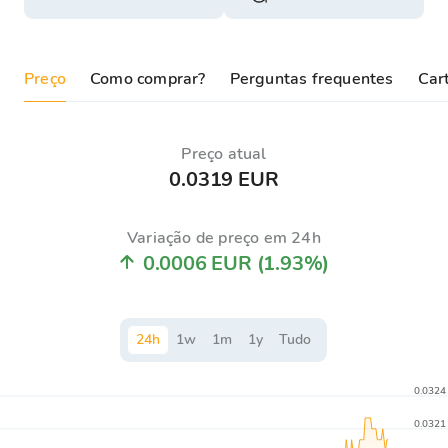
Preço
Como comprar?
Perguntas frequentes
Cart
Preço atual
0.0319 EUR
Variação de preço em 24h
0.0006 EUR
(1.93%)
24
h
1
w
1
m
1
y
Tudo
0.0324
0.0321