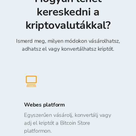
onnan történő kivétel díjmentes.
kereskedni a
kriptovalutákkal?
Ismerd meg, milyen módokon vásárolhatsz,
adhatsz el vagy konvertálhatsz kriptót.
Webes platform
Egyszerűen vásárolj, konvertálj vagy
adj el kriptót a Bitcoin Store
platformon.