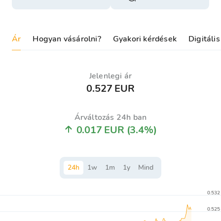
Ár
Hogyan vásárolni?
Gyakori kérdések
Digitáli
Jelenlegi ár
0.527 EUR
Árváltozás 24h ban
0.017 EUR
(3.4%)
24
h
1
w
1
m
1
y
Mind
0.532
0.525