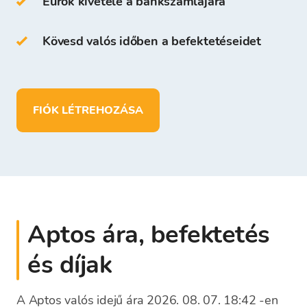
Eurók kivétele a bankszámlájára
A Bitcoin Store Pénztárcán a következőket
teheted:
Kövesd valós időben a befektetéseidet
több mint
150
kriptovalutát tárolhatsz
betéteket helyezhetsz el, pénzt vehetsz ki
és
EUR
-ban is tárolhatsz pénzt
FIÓK LÉTREHOZÁSA
Aptos ára, befektetés
és díjak
A Aptos valós idejű ára 2026. 08. 07. 18:42 -en