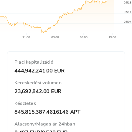
0.518
0.511
0.504
21:00
03:00
09:00
15:00
Piaci kapitalizáció
444,942,241.00 EUR
Kereskedési volumen
23,692,842.00 EUR
Készletek
845,815,387.4616146 APT
Alacsony/Magas ár 24hban