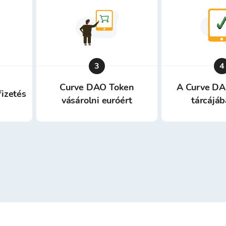
3
4
Curve DAO Token
A Curve DA
fizetés
vásárolni euróért
tárcájá