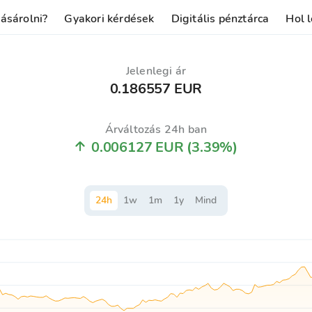
ásárolni?
Gyakori kérdések
Digitális pénztárca
Hol l
Jelenlegi ár
0.186557 EUR
Árváltozás 24h ban
0.006127 EUR
(3.39%)
24
h
1
w
1
m
1
y
Mind