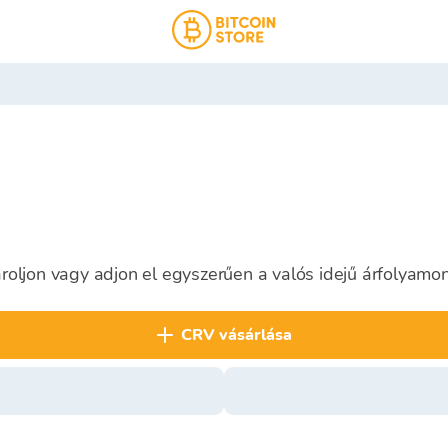
oljon vagy adjon el egyszerűen a valós idejű árfolyamon
CRV vásárlása