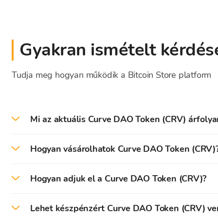
Gyakran ismételt kérdés
Tudja meg hogyan működik a Bitcoin Store platform
Mi az aktuális Curve DAO Token (CRV) árfoly
2026-08-07 -én az aktuális Curve DAO Token árf
Hogyan vásárolhatok Curve DAO Token (CRV)
A Bitcoin Store platformon könnyedén vásárolhat 
Hogyan adjuk el a Curve DAO Token (CRV)?
legkedvezőbb díjai mellett.
A Bitcoin Store platformján könnyedén eladhatja 
Először is szükséges egy fiók létrehozása és annak 
Lehet készpénzért Curve DAO Token (CRV) ven