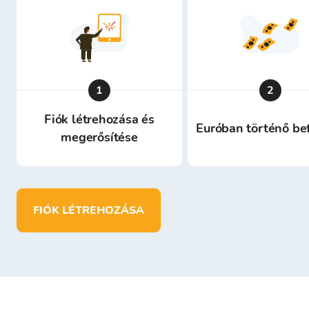
1
2
Fiók létrehozása és
Euróban történő be
megerősítése
FIÓK LÉTREHOZÁSA