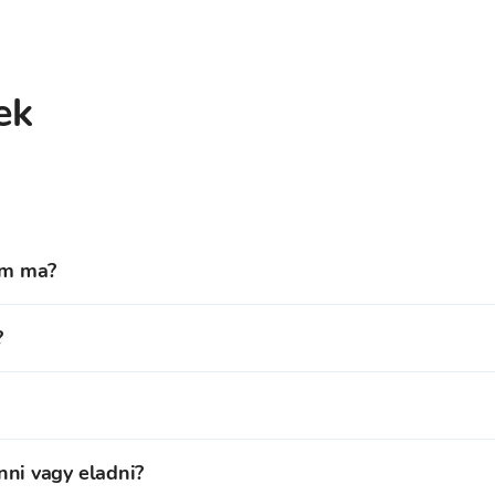
ek
am ma?
olyam 0,18774 EUR.
?
Curve DAO Token, valamint további
150
különböző kriptovalu
a Curve DAO Token további
150 kriptovalutát
aktuális árfoly
ellenőrzése a Bitcoin Store kriptovaluta-kereskedelmi platf
ni vagy eladni?