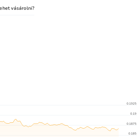
ehet vásárolni?
0.1925
0.19
0.1875
0.185