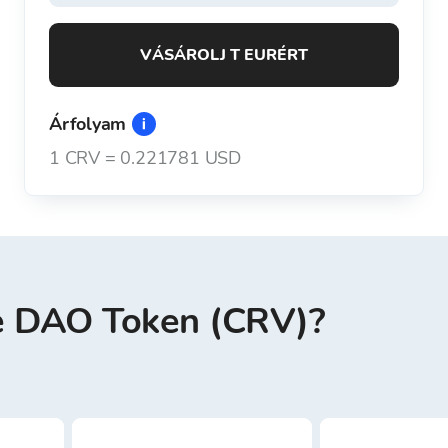
VÁSÁROLJ T EURÉRT
Árfolyam
1
CRV
=
0.221781 USD
e DAO Token (CRV)?