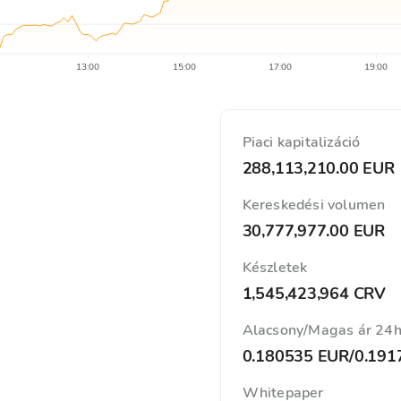
13:00
15:00
17:00
19:00
Piaci kapitalizáció
288,113,210.00 EUR
Kereskedési volumen
30,777,977.00 EUR
Készletek
1,545,423,964 CRV
Alacsony/Magas ár 24
0.180535 EUR
/
0.191
Whitepaper