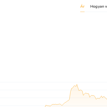
Ár
Hogyan v