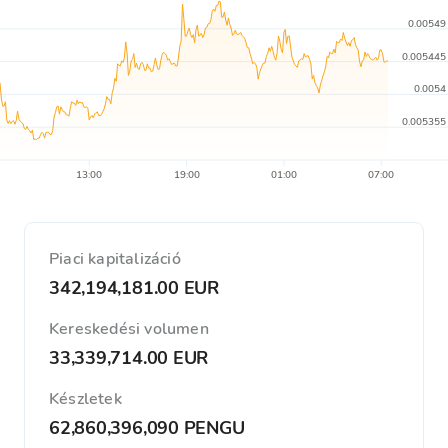
0.00549
0.005445
0.0054
0.005355
13:00
19:00
01:00
07:00
Piaci kapitalizáció
342,194,181.00 EUR
Kereskedési volumen
33,339,714.00 EUR
Készletek
62,860,396,090 PENGU