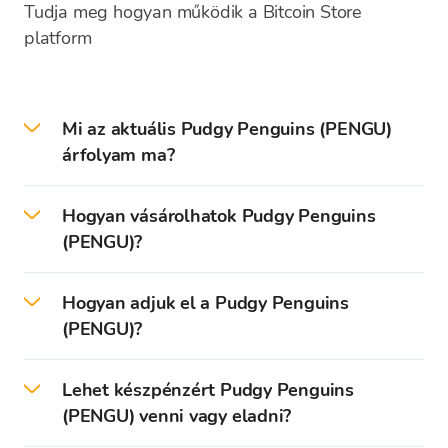
Tudja meg hogyan működik a Bitcoin Store
platform
Mi az aktuális Pudgy Penguins (PENGU)
árfolyam ma?
2026-08-08 -én az aktuális Pudgy Penguins
Hogyan vásárolhatok Pudgy Penguins
árfolyam 0,00552 EUR.
(PENGU)?
A Bitcoin Store platformon könnyedén
Hogyan adjuk el a Pudgy Penguins
vásárolhat Pudgy Penguins, valamint
(PENGU)?
további
150
különböző kriptovalutát, mindezt
valós idejű árfolyamon és a piac legkedvezőbb
A Bitcoin Store platformján könnyedén
díjai mellett.
Lehet készpénzért Pudgy Penguins
eladhatja a Pudgy Penguins további
150
(PENGU) venni vagy eladni?
kriptovalutát
aktuális árfolyamon.
Először is szükséges egy fiók létrehozása és