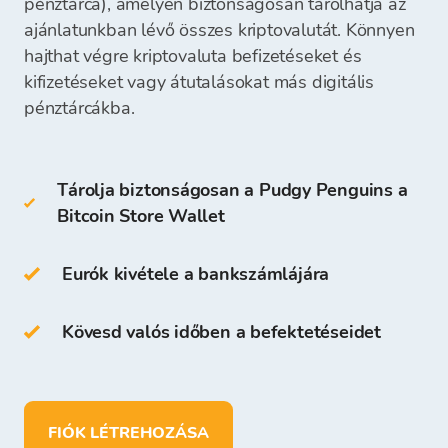
pénztárca), amelyen biztonságosan tárolhatja az
tartalmazzák:
ajánlatunkban lévő összes kriptovalutát. Könnyen
A befizetés beérkezése után a pénztárcáján
hajthat végre kriptovaluta befizetéseket és
azonnal rendelkezésre állnak a források, és
hardver pénztárca
kifizetéseket vagy átutalásokat más digitális
megkezdheti a kriptovaluták vásárlását.
papír pénztárca
pénztárcákba.
A PENGU tárolhatod saját Bitcoin Store
Tárolja biztonságosan a Pudgy Penguins a
Pénztárcádon is. A hozzáférés és a kriptovaluta
Bitcoin Store Wallet
tárolása ingyenes minden olyan felhasználó
számára, aki regisztrál a Bitcoin Store
Platformon.
Eurók kivétele a bankszámlájára
A Bitcoin Store Pénztárcán a következőket
Kövesd valós időben a befektetéseidet
teheted:
több mint
150
kriptovalutát tárolhatsz
betéteket helyezhetsz el, pénzt vehetsz ki
FIÓK LÉTREHOZÁSA