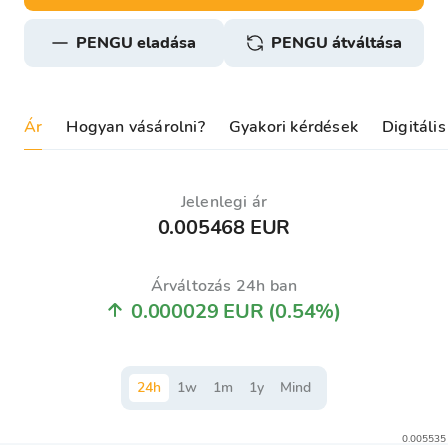
PENGU eladása
PENGU átváltása
Ár
Hogyan vásárolni?
Gyakori kérdések
Digitáli
Jelenlegi ár
0.005468 EUR
Árváltozás 24h ban
0.000029 EUR
(0.54%)
24
h
1
w
1
m
1
y
Mind
0.005535