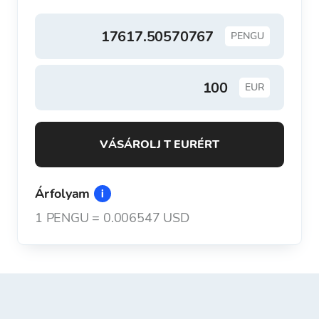
PENGU
EUR
VÁSÁROLJ T EURÉRT
Árfolyam
1
PENGU
=
0.006547 USD