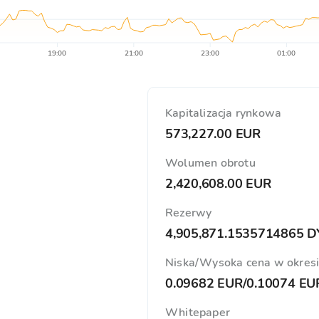
19:00
21:00
23:00
01:00
Kapitalizacja rynkowa
573,227.00 EUR
Wolumen obrotu
2,420,608.00 EUR
Rezerwy
4,905,871.1535714865 
Niska/Wysoka cena w okres
0.09682 EUR
/
0.10074 EU
Whitepaper