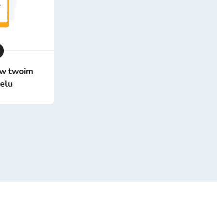
 w twoim
felu