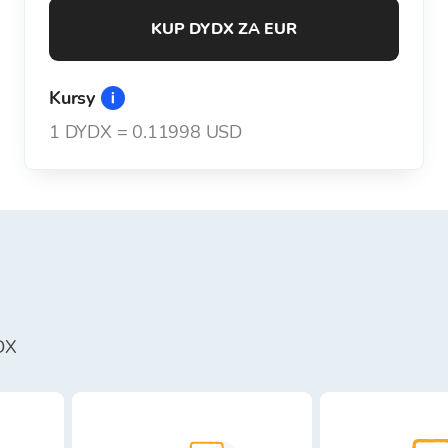
KUP DYDX ZA EUR
Kursy
1
DYDX
=
0.11998 USD
DX