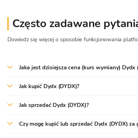
Często zadawane pytani
Dowiedz się więcej o sposobie funkcjonowania platfo
Jaka jest dzisiejsza cena (kurs wymiany) Dydx
W dniu 2026-08-07 obecna cena/kurs wymiany Dy
Jak kupić Dydx (DYDX)?
Na platformie Bitcoin Store łatwo możesz kupić D
Jak sprzedać Dydx (DYDX)?
Najpierw musisz
utworzyć
i
zweryfikować
swoje ko
Na platformie Bitcoin Store łatwo możesz sprzeda
Czy mogę kupić lub sprzedać Dydx (DYDX) za
Po pomyślnej weryfikacji możesz wpłacić (EUR) na s
Możesz natychmiast sprzedać kryptowaluty przecho
Możesz kupować i sprzedawać kryptowaluty za got