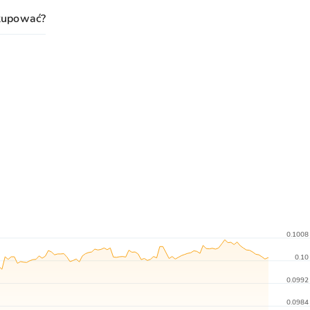
kupować?
0.1008
0.10
0.0992
0.0984