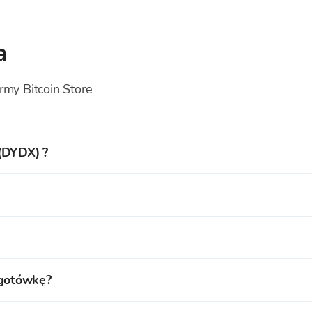
a
rmy Bitcoin Store
 (DYDX) ?
dx wynosi 0,09735 EUR.
ydx oraz ponad
150 innych kryptowalut
po aktualnym kursie w
nto na platformie handlu kryptowalutami Bitcoin Store, aby
ć Dydx oraz ponad
150 innych kryptowalut
z naszej oferty p
 gotówkę?
wój Portfel Bitcoin Store.
wywane na swoim Portfelu Bitcoin Store.
ówkę w kantorach wymiany Bitcoin Store w
Zagrzebiu
,
Rije