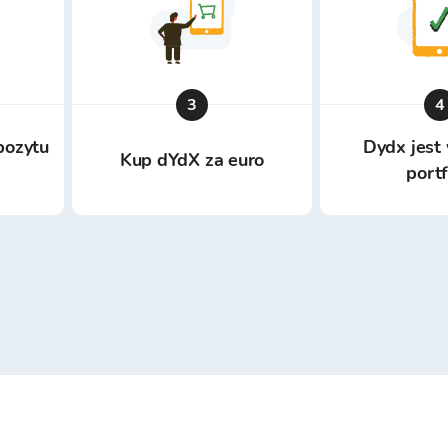
3
4
pozytu
Dydx jest
Kup dYdX za euro
port