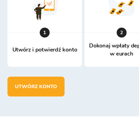
1
2
Dokonaj wpłaty de
Utwórz i potwierdź konto
w eurach
UTWÓRZ KONTO