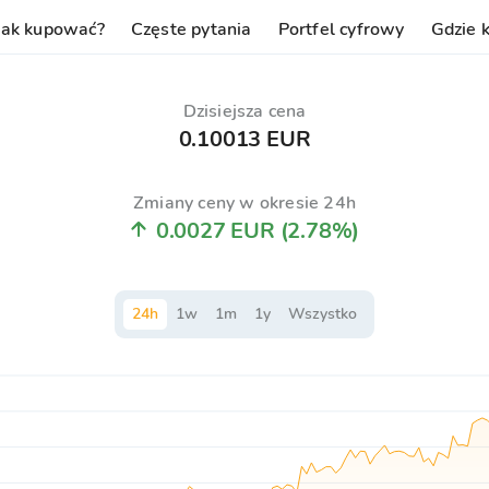
Jak kupować?
Częste pytania
Portfel cyfrowy
Gdzie 
Dzisiejsza cena
0.10013 EUR
Zmiany ceny w okresie 24h
0.0027 EUR
(2.78%)
24
h
1
w
1
m
1
y
Wszystko