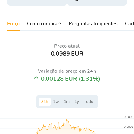
Preço
Como comprar?
Perguntas frequentes
Cart
Preço atual
0.0989 EUR
Variação de preço em 24h
0.00128 EUR
(1.31%)
24
h
1
w
1
m
1
y
Tudo
0.1008
0.1001