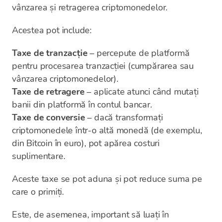
vânzarea și retragerea criptomonedelor.
Acestea pot include:
Taxe de tranzacție
– percepute de platformă
pentru procesarea tranzacției (cumpărarea sau
vânzarea criptomonedelor).
Taxe de retragere
– aplicate atunci când mutați
banii din platformă în contul bancar.
Taxe de conversie
– dacă transformați
criptomonedele într-o altă monedă (de exemplu,
din Bitcoin în euro), pot apărea costuri
suplimentare.
Aceste taxe se pot aduna și pot reduce suma pe
care o primiți.
Este, de asemenea, important să luați în