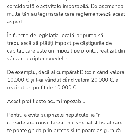
considerată o activitate impozabilă. De asemenea,
multe țări au legi fiscale care reglementează acest
aspect.
În funcție de legislația locală, ar putea să
trebuiască să plătiți impozit pe câștigurile de
capital, care este un impozit pe profitul realizat din
vânzarea criptomonedelor.
De exemplu, dacă ai cumpărat Bitcoin când valora
10.000 € și l-ai vândut când valora 20.000 €, ai
realizat un profit de 10.000 €.
Acest profit este acum impozabil.
Pentru a evita surprizele neplăcute, ia în
considerare consultarea unui specialist fiscal care
te poate ghida prin proces și te poate asigura că