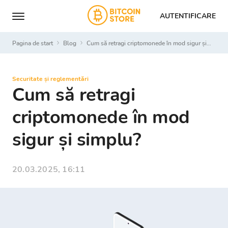
AUTENTIFICARE
Pagina de start
Blog
Cum să retragi criptomonede în mod sigur și simplu?
Securitate și reglementări
Cum să retragi
criptomonede în mod
sigur și simplu?
20.03.2025, 16:11