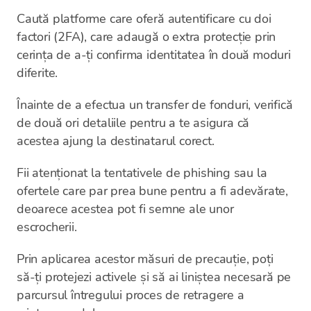
Caută platforme care oferă autentificare cu doi
factori (2FA), care adaugă o extra protecție prin
cerința de a-ți confirma identitatea în două moduri
diferite.
Înainte de a efectua un transfer de fonduri, verifică
de două ori detaliile pentru a te asigura că
acestea ajung la destinatarul corect.
Fii atenționat la tentativele de phishing sau la
ofertele care par prea bune pentru a fi adevărate,
deoarece acestea pot fi semne ale unor
escrocherii.
Prin aplicarea acestor măsuri de precauție, poți
să-ți protejezi activele și să ai liniștea necesară pe
parcursul întregului proces de retragere a