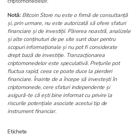
criptomonedelor.
Notă:
Bitcoin Store nu este o firmă de consultanță
și, prin urmare, nu este autorizată să ofere sfaturi
financiare și de investiții. Părerea noastră, analizele
și alte conținuturi de pe site sunt doar pentru
scopuri informaționale și nu pot fi considerate
drept bază de investiție. Tranzacționarea
criptomonedelor este speculativă. Prețurile pot
fluctua rapid, ceea ce poate duce la pierderi
financiare. Înainte de a începe să investești în
criptomonede, cere sfaturi independente și
asigură-te că ești bine informat cu privire la
riscurile potențiale asociate acestui tip de
instrument financiar.
Etichete