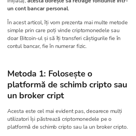
inițială),
acesta dorește să retrage fondurile într-
un cont bancar personal
.
În acest articol, îți vom prezenta mai multe metode
simple prin care poți vinde criptomonedele sau
doar Bitcoin-ul și să îți transferi câștigurile fie în
contul bancar, fie în numerar fizic.
Metoda 1: Folosește o
platformă de schimb cripto sau
un broker cript
Acesta este cel mai evident pas, deoarece mulți
utilizatori își păstrează criptomonedele pe o
platformă de schimb cripto sau la un broker cripto.