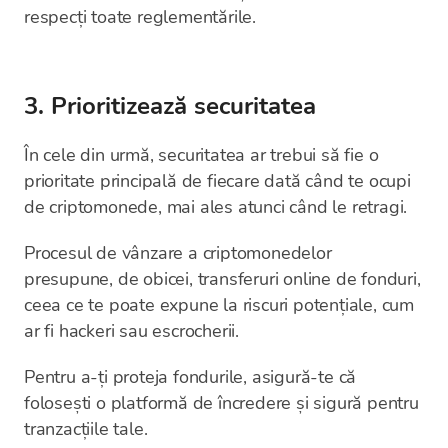
respecți toate reglementările.
3. Prioritizează securitatea
În cele din urmă, securitatea ar trebui să fie o
prioritate principală de fiecare dată când te ocupi
de criptomonede, mai ales atunci când le retragi.
Procesul de vânzare a criptomonedelor
presupune, de obicei, transferuri online de fonduri,
ceea ce te poate expune la riscuri potențiale, cum
ar fi hackeri sau escrocherii.
Pentru a-ți proteja fondurile, asigură-te că
folosești o platformă de încredere și sigură pentru
tranzacțiile tale.