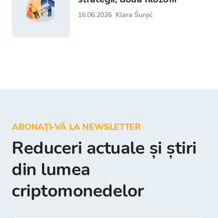
16.06.2026
Klara Šunjić
ABONAȚI-VĂ LA NEWSLETTER
Reduceri actuale și știri
din lumea
criptomonedelor