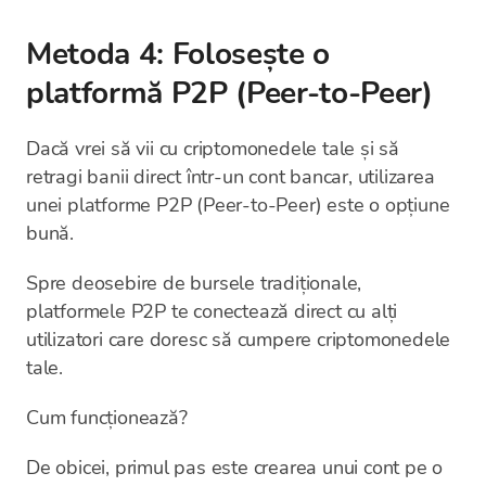
Metoda 4: Folosește o
platformă P2P (Peer-to-Peer)
Dacă vrei să vii cu criptomonedele tale și să
retragi banii direct într-un cont bancar, utilizarea
unei platforme P2P (Peer-to-Peer) este o opțiune
bună.
Spre deosebire de bursele tradiționale,
platformele P2P te conectează direct cu alți
utilizatori care doresc să cumpere criptomonedele
tale.
Cum funcționează?
De obicei, primul pas este crearea unui cont pe o