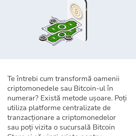
Te întrebi cum transformă oamenii
criptomonedele sau Bitcoin-ul în
numerar? Există metode ușoare. Poți
utiliza platforme centralizate de
tranzacționare a criptomonedelor
sau poți vizita o sucursală Bitcoin