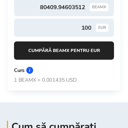
BEAMX
EUR
CUMPĂRĂ BEAMX PENTRU EUR
Curs
1
BEAMX
=
0.001435 USD
Cum să cumpărați