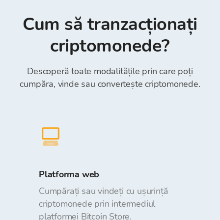
Revolut (a se introduce în mod obligatoriu
suma solicitată atunci când plasați comenzi.
„Numărul de referinţă” în câmpul Reference) *.
Cum să tranzacționați
Depunerea și retragerea fondurilor din Bitcoin
Store Wallet este gratuită.
criptomonede?
Descoperă toate modalitățile prin care poți
cumpăra, vinde sau convertește criptomonede.
Platforma web
Cumpărați sau vindeți cu ușurință
criptomonede prin intermediul
platformei Bitcoin Store.