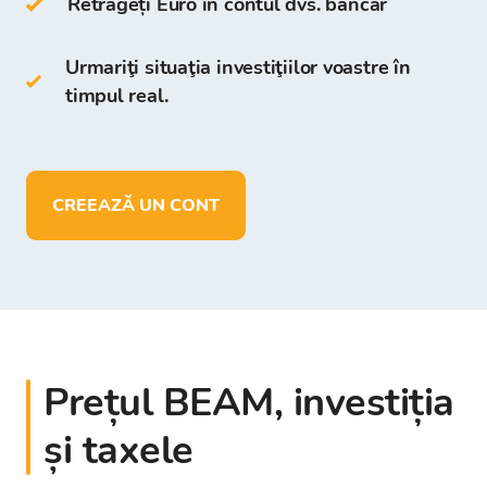
Retrageți Euro în contul dvs. bancar
Platforma Bitcoin Store.
Urmariţi situaţia investiţiilor voastre în
În portofelul Bitcoin Store puteți:
timpul real.
să stocați mai mult de
150
de
criptomonede
să depuneți, să retrageți și să stocați
CREEAZĂ UN CONT
fonduri în
EUR
Prețul BEAM, investiția
și taxele