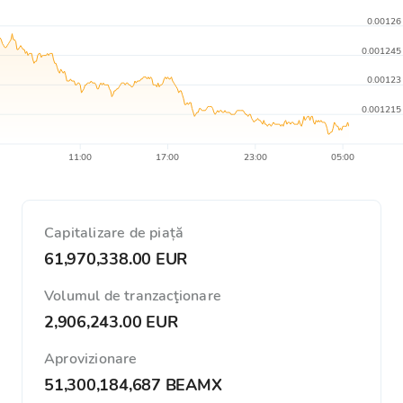
0.00126
0.001245
0.00123
0.001215
11:00
17:00
23:00
05:00
Capitalizare de piață
61,970,338.00 EUR
Volumul de tranzacţionare
2,906,243.00 EUR
Aprovizionare
51,300,184,687 BEAMX