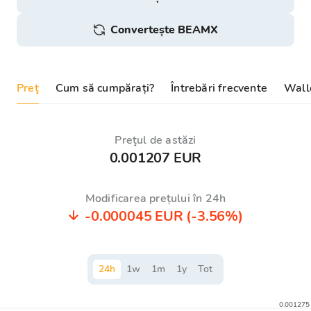
Convertește BEAMX
Preţ
Cum să cumpărați?
Întrebări frecvente
Walle
Preţul de astăzi
0.001207 EUR
Modificarea prețului în 24h
-0.000045 EUR
(-3.56%)
24
h
1
w
1
m
1
y
Tot
0.001275