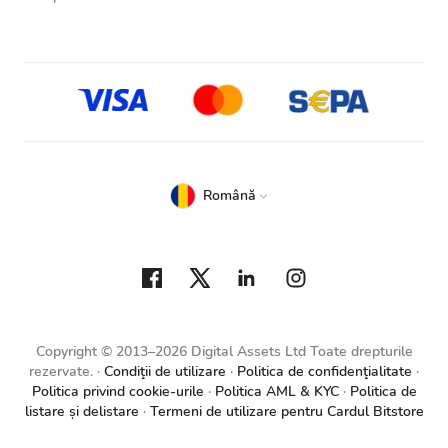
Română
Copyright © 2013–2026 Digital Assets Ltd Toate drepturile
rezervate.
Condiţii de utilizare
Politica de confidenţialitate
Politica privind cookie-urile
Politica AML & KYC
Politica de
listare și delistare
Termeni de utilizare pentru Cardul Bitstore