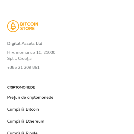
Digital Assets Ltd
Hrv. mornarice 1C, 21000
Split, Croaţia
+385 21 209 851
CRIPTOMONEDE
Preţuri de criptomonede
Cumpără Bitcoin
Cumpără Ethereum
Cumpără Ripple