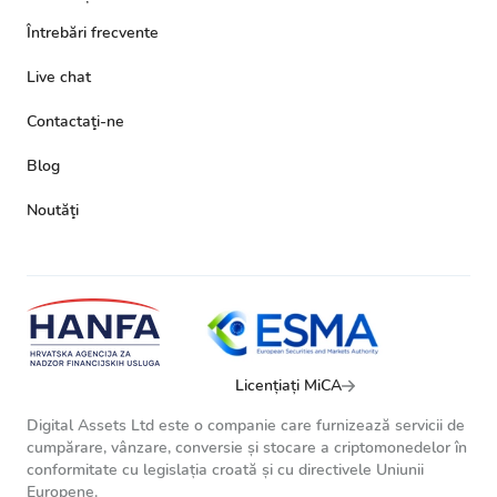
Întrebări frecvente
Live chat
Contactaţi-ne
Blog
Noutăţi
Licențiați MiCA
Digital Assets Ltd este o companie care furnizează servicii de
cumpărare, vânzare, conversie și stocare a criptomonedelor în
conformitate cu legislația croată și cu directivele Uniunii
Europene.