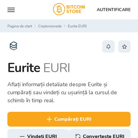
AUTENTIFICARE
Pagina de start
Criptomonede
Eurite EURI
Eurite
EURI
Aflați informații detaliate despre Eurite și
cumpărați sau vindeți cu ușurință la cursul de
schimb în timp real.
cumpărați EURI
vindeți EURI
Convertește EURI