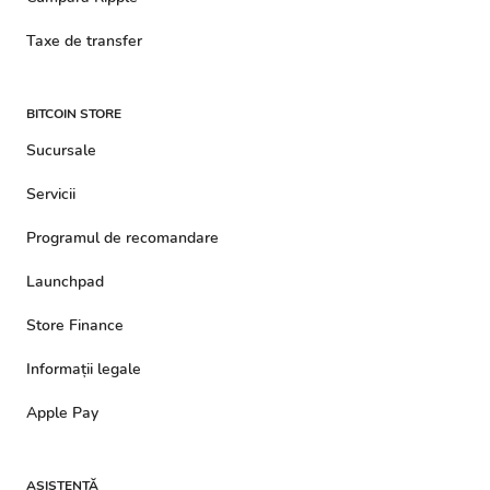
Taxe de transfer
BITCOIN STORE
Sucursale
Servicii
Programul de recomandare
Launchpad
Store Finance
Informații legale
Apple Pay
ASISTENȚĂ