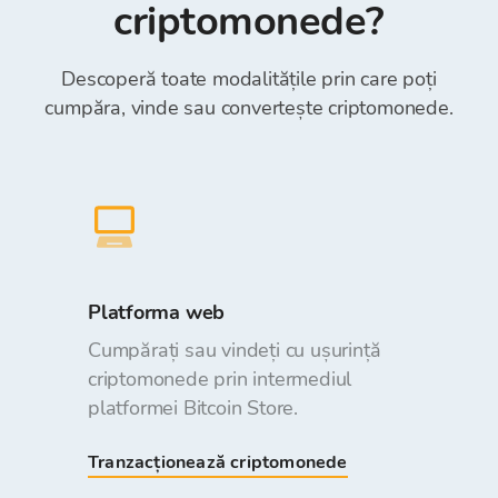
criptomonede?
Descoperă toate modalitățile prin care poți
cumpăra, vinde sau convertește criptomonede.
Platforma web
Cumpărați sau vindeți cu ușurință
criptomonede prin intermediul
platformei Bitcoin Store.
Tranzacționează criptomonede