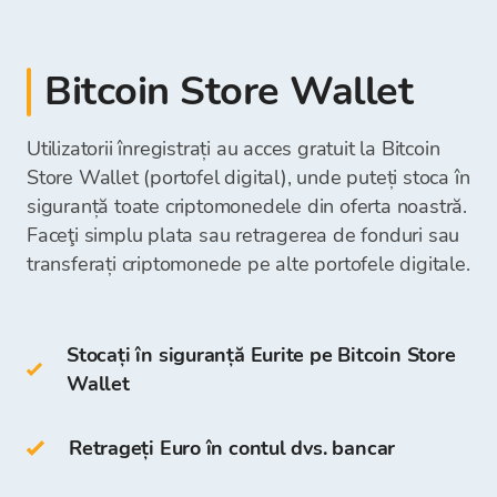
criptomoneda ta.
internet sau mobile banking
Suma depozitată va fi vizibilă imediat și
depuneri cu cardul (VISA, Mastercard)
pregătită pentru următoarea ta achiziție de
portofel desktop
Poți retrage fondurile direct în contul tău bancar
Bitcoin Store Wallet
transfer bancar
criptomonede.
portofel mobil
sau le poți păstra în Portofelul tău Bitcoin Store
chitanță de plată
portofel online
și le poți folosi pentru cumpărături viitoare de
plată în numerar la oficiul de schimb fizic
Utilizatorii înregistrați au acces gratuit la Bitcoin
criptomonede.
Bitcoin Store
Store Wallet (portofel digital), unde puteți stoca în
Portofelele Reci includ:
siguranță toate criptomonedele din oferta noastră.
Odată ce primim plata ta, fondurile pentru
Faceţi simplu plata sau retragerea de fonduri sau
portofel hardware
cumpărarea de criptomonede vor fi disponibile
transferați criptomonede pe alte portofele digitale.
portofel de hârtie
în Portofelul tău Bitcoin Store și poți începe să
cumperi criptomonede.
De asemenea, puteți stoca EURI în propriul
Stocați în siguranță Eurite pe Bitcoin Store
dvs.
portofel Bitcoin Store
.
Wallet
Accesul și stocarea criptomonedei sunt gratuite
pentru toți utilizatorii care se înregistrează pe
Retrageți Euro în contul dvs. bancar
Platforma Bitcoin Store.