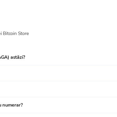
 Bitcoin Store
AGA) astăzi?
rent al Saga este de 0,012665 EUR.
ță Saga și peste
150
de criptomonede la cursul de schimb în t
ici contul pe platforma de tranzacționare de criptomonede Bitc
Saga si peste
150
de criptomonede din oferta noastră la cursu
u numerar?
elul tău Bitcoin Store.
ate în Portofelul tău Bitcoin Store.
în birourile de schimb Bitcoin Store din
Zagreb
,
Rijeka, Osi