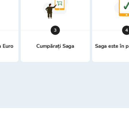
3
4
n Euro
Cumpărați Saga
Saga este în p