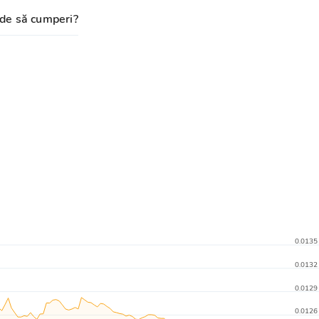
de să cumperi?
0.0135
0.0132
0.0129
0.0126