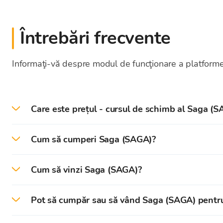
Întrebări frecvente
Informaţi-vă despre modul de funcţionare a platformei
Care este prețul - cursul de schimb al Saga (S
La data de 2026-08-07 prețul/cursul de schimb cu
Cum să cumperi Saga (SAGA)?
Pe platforma Bitcoin Store, poți cumpăra cu ușurin
Cum să vinzi Saga (SAGA)?
În primul rând, trebuie să îți creezi și să îți verif
Pe platforma Bitcoin Store, poți vinde cu ușurință 
Pot să cumpăr sau să vând Saga (SAGA) pentr
După verificare reușită, poți depune
(EUR)
în Portof
Poți vinde instantaneu criptomonedele care sunt stoc
Poți cumpăra și vinde criptomonede pentru numerar 