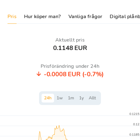
Pris
Hur köper man?
Vanliga frågor
Digital plån
Aktuellt pris
0.1148 EUR
Prisförändring under 24h
-0.0008 EUR
(-0.7%)
24
h
1
w
1
m
1
y
Allt
0.1215
0.12
0.1185