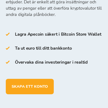
kan börja köpa kryptovalutor.
erbjuder. Det är enkelt att göra insättningar och
hårdvaruplånbok
uttag av pengar eller att överföra kryptovalutor till
pappersplånbok
andra digitala plånböcker.
Du kan också lagra BTC i din egen Bitcoin Store
Wallet.
Lagra Apecoin säkert i Bitcoin Store Wallet
Åtkomst och lagring av kryptovalutor är gratis
för alla användare som registrerar sig på
Ta ut euro till ditt bankkonto
Bitcoin Store-plattformen.
Övervaka dina investeringar i realtid
På Bitcoin Store Wallet kan du:
lagra mer än 150 kryptovalutor
sätta in, ta ut och lagra medel i EUR
SKAPA ETT KONTO