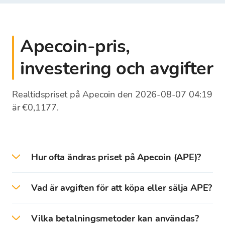
Apecoin-pris,
investering och avgifter
Realtidspriset på Apecoin den 2026-08-07 04:19
är €0,1177.
Hur ofta ändras priset på Apecoin (APE)?
Priserna på kryptovalutor uppdateras varje
Vad är avgiften för att köpa eller sälja APE?
sekund enligt kurserna på globala börser.
Växelkurslistan på Bitcoin Store-plattformen
Bitcoin Store tar inte ut någon provision vid köp
visar medelväxelkursen för kryptovalutor. När
Vilka betalningsmetoder kan användas?
eller försäljning av kryptovalutor. Kryptovalutor