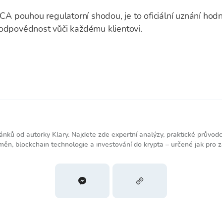
MiCA pouhou regulatorní shodou, je to oficiální uznání ho
 odpovědnost vůči každému klientovi.
nků od autorky Klary. Najdete zde expertní analýzy, praktické průvodce
měn, blockchain technologie a investování do krypta – určené jak pro za