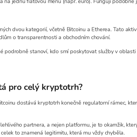
na na jednu fiatovou měnu (např. euro). Fungují podobně ja
ch dvou kategorií, včetně Bitcoinu a Etherea. Tato aktiv
dlům o transparentnosti a obchodním chování.
ké podrobně stanoví, kdo smí poskytovat služby v oblasti 
tá pro celý kryptotrh?
itcoinu dostává kryptotrh konečně regulatorní rámec, kter
polehlivého partnera, a nejen platformu, je to okamžik, kter
o celek to znamená legitimitu, která mu vždy chyběla.