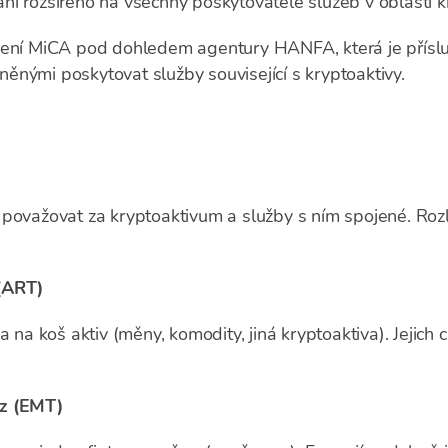
ání rozšířeno na všechny poskytovatele služeb v oblasti 
zení MiCA pod dohledem agentury HANFA, která je přísluš
nými poskytovat služby související s kryptoaktivy.
považovat za kryptoaktivum a služby s ním spojené. Rozliš
(ART)
a na koš aktiv (měny, komodity, jiná kryptoaktiva). Jejich 
ěz (EMT)