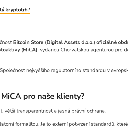
lý kryptotrh?
ečnost
Bitcoin Store (Digital Assets d.o.o.) oficiálně obd
ptoaktivy (MiCA)
, vydanou Chorvatskou agenturou pro d
Společnost nejvyššího regulatorního standardu v evrops
 MiCA pro naše klienty?
t, větší transparentnost a jasná právní ochrana.
orní formalitou. Je to externí potvrzení standardů, které