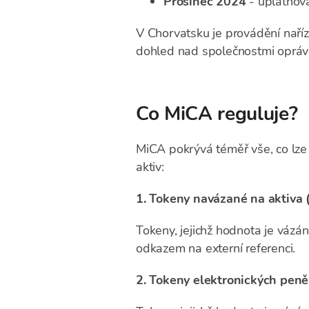
Prosinec 2024
- uplatňov
V Chorvatsku je provádění naří
dohled nad společnostmi oprávně
Co MiCA reguluje?
MiCA pokrývá téměř vše, co lze 
aktiv:
1. Tokeny navázané na aktiva 
Tokeny, jejichž hodnota je vázán
odkazem na externí referenci.
2. Tokeny elektronických pen