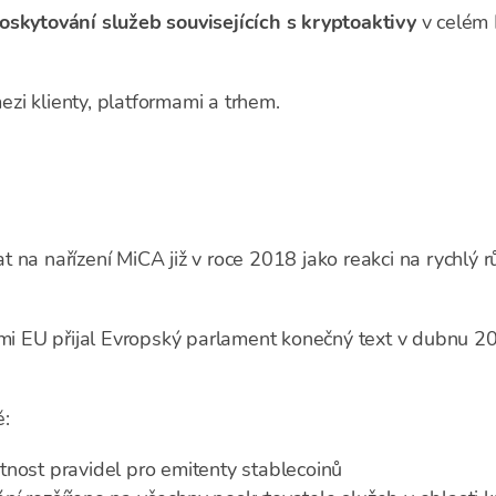
oskytování služeb souvisejících s kryptoaktivy
v celém
zi klienty, platformami a trhem.
na nařízení MiCA již v roce 2018 jako reakci na rychlý růs
cemi EU přijal Evropský parlament konečný text v dubnu 2
ě:
tnost pravidel pro emitenty stablecoinů