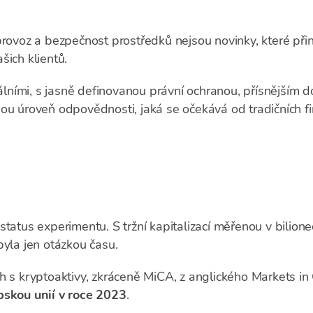
provoz a bezpečnost prostředků nejsou novinky, které přiná
šich klientů.
ciálními, s jasně definovanou právní ochranou, přísnějším
ou úroveň odpovědnosti, jaká se očekává od tradičních fina
tatus experimentu. S tržní kapitalizací měřenou v bilione
byla jen otázkou času.
h s kryptoaktivy, zkráceně MiCA, z anglického Markets in
pskou unií v roce 2023
.