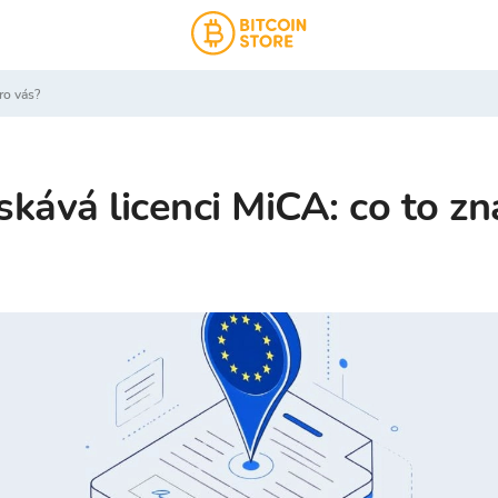
ro vás?
ískává licenci MiCA: co to 