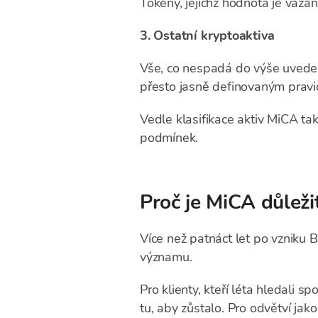
Tokeny, jejichž hodnota je vázá
3. Ostatní kryptoaktiva
Vše, co nespadá do výše uvedený
přesto jasně definovaným pravi
Vedle klasifikace aktiv MiCA ta
podmínek.
Proč je MiCA důleži
Více než patnáct let po vzniku B
významu.
Pro klienty, kteří léta hledali s
tu, aby zůstalo. Pro odvětví jak