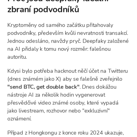
zbraní podvodníků
Kryptoměny od samého začátku přitahovaly
podvodníky, především kvůli nevratnosti transakcí.
Jednou odesláno, navždy pryč. Deepfaky založené
na AI přidaly k tomu nový rozměr: falešnou
autoritu.
Kdysi bylo potřeba hacknout něčí účet na Twitteru
(dnes známém jako X) aby se falešně zveřejnilo
"send BTC, get double back"
. Dnes dokážou
nástroje AI za několik hodin vygenerovat
přesvědčivé video známé osoby, které vypadá
jako livestream, rozhovor nebo "exkluzivní"
oznámení.
Případ z Hongkongu z konce roku 2024 ukazuje,