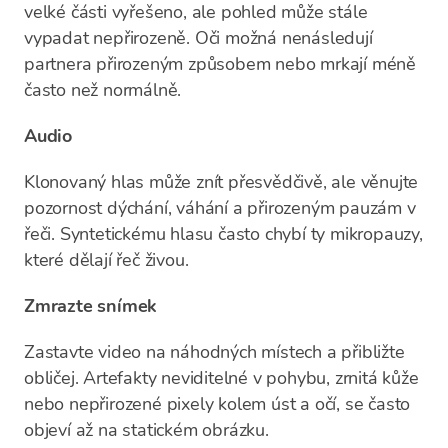
velké části vyřešeno, ale pohled může stále
vypadat nepřirozeně. Oči možná nenásledují
partnera přirozeným způsobem nebo mrkají méně
často než normálně.
Audio
Klonovaný hlas může znít přesvědčivě, ale věnujte
pozornost dýchání, váhání a přirozeným pauzám v
řeči. Syntetickému hlasu často chybí ty mikropauzy,
které dělají řeč živou.
Zmrazte snímek
Zastavte video na náhodných místech a přibližte
obličej. Artefakty neviditelné v pohybu, zrnitá kůže
nebo nepřirozené pixely kolem úst a očí, se často
objeví až na statickém obrázku.