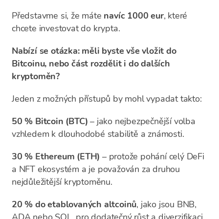
Představme si, že máte
navíc 1000 eur
, které
chcete investovat do krypta.
Nabízí se otázka: měli byste vše vložit do
Bitcoinu, nebo část rozdělit i do dalších
kryptoměn?
Jeden z možných přístupů by mohl vypadat takto:
50 % Bitcoin (BTC)
– jako nejbezpečnější volba
vzhledem k dlouhodobé stabilitě a známosti.
30 % Ethereum (ETH)
– protože pohání celý DeFi
a NFT ekosystém a je považován za druhou
nejdůležitější kryptoměnu.
20 % do etablovaných altcoinů
, jako jsou BNB,
ADA nebo SOL, pro dodatečný růst a diverzifikaci,