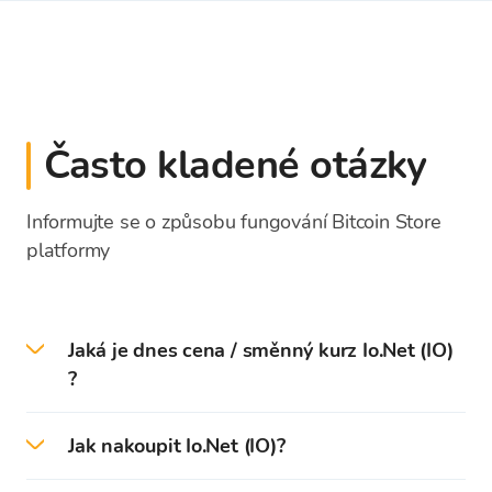
Často kladené otázky
Informujte se o způsobu fungování Bitcoin Store
platformy
Jaká je dnes cena / směnný kurz Io.Net (IO)
?
Dne 2026-08-08 je aktuální cena / směnný kurz
Jak nakoupit Io.Net (IO)?
Io.Net 0,1043 EUR.
Na platformě Bitcoin Store můžete snadno