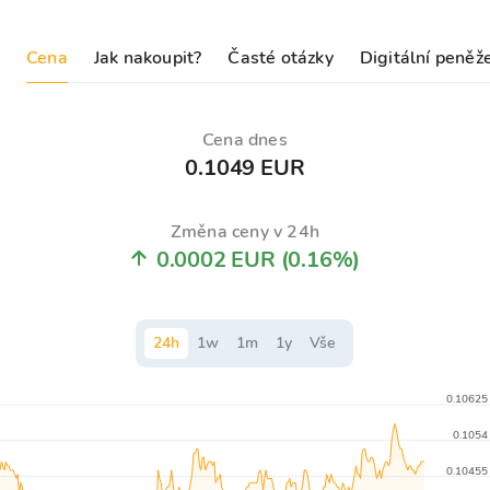
Cena
Jak nakoupit?
Časté otázky
Digitální peněž
Cena dnes
0.1049 EUR
Změna ceny v 24h
0.0002 EUR
(0.16%)
24
h
1
w
1
m
1
y
Vše
0.10625
0.1054
0.10455