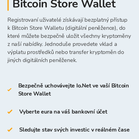
Bitcoin Store Wallet
desktopovou peněženku
Získané prostředky můžete přímo vybrat na svůj
Bitcoin Store
Částka vkladu bude okamžitě viditelná a
mobilní peněženku
bankovní účet nebo je ponechat ve vaší
připravená k vašemu dalšímu nákupu
Registrovaní uživatelé získávají bezplatný přístup
online peněženku
peněžence Bitcoin Store a použít je pro budoucí
kryptoměn.
Jakmile obdržíme vaši platbu, prostředky na
k Bitcoin Store Walletu (digitální peněžence), do
nákupy kryptoměn.
nákup kryptoměn budou dostupné ve vaší
které můžete bezpečně uložit všechny kryptoměny
Studené peněženky zahrnují:
peněžence Bitcoin Store a můžete začít
z naší nabídky. Jednoduše provedete vklad a
nakupovat kryptoměny.
výplatu prostředků nebo transfer kryptoměn do
hardwarovou peněženku
jiných digitálních peněženek.
papírovou peněženku
Bezpečně uchovávejte Io.Net ve vaší Bitcoin
IO můžete také ukládat ve své
Store Wallet
vlastní
peněžence Bitcoin Store
.
Přístup a ukládání kryptoměn je zdarma pro
Vyberte eura na váš bankovní účet
všechny uživatele, kteří se zaregistrují na
platformě Bitcoin Store.
Sledujte stav svých investic v reálném čase