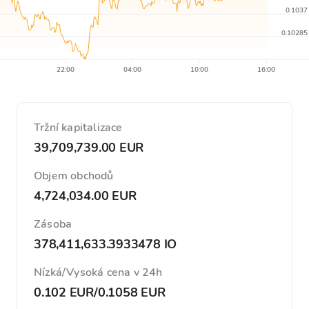
0.1037
0.10285
22:00
04:00
10:00
16:00
Tržní kapitalizace
39,709,739.00 EUR
Objem obchodů
4,724,034.00 EUR
Zásoba
378,411,633.3933478 IO
Nízká/Vysoká cena v 24h
0.102 EUR
/
0.1058 EUR