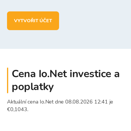
Ve vaší peněžence Bitcoin Store můžete:
uchovávat více než
150
kryptoměn
VYTVOŘIT ÚČET
vkládat, vybírat a ukládat prostředky
v
EUR
Cena Io.Net investice a
poplatky
Aktuální cena Io.Net dne 08.08.2026 12:41 je
€0,1043.