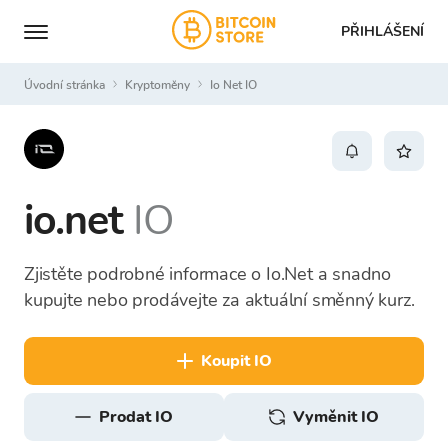
PŘIHLÁŠENÍ
Úvodní stránka
Kryptoměny
Io Net IO
io.net
IO
Zjistěte podrobné informace o Io.Net a snadno
kupujte nebo prodávejte za aktuální směnný kurz.
koupit IO
prodat IO
Vyměnit IO