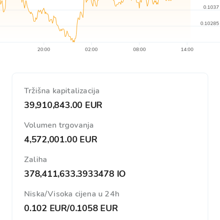
0.1037
0.10285
20:00
02:00
08:00
14:00
Tržišna kapitalizacija
39,910,843.00 EUR
Volumen trgovanja
4,572,001.00 EUR
Zaliha
378,411,633.3933478 IO
Niska/Visoka cijena u 24h
0.102 EUR
/
0.1058 EUR