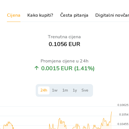
Cijena
Kako kupiti?
Česta pitanja
Digitalni novča
Trenutna cijena
0.1056 EUR
Promjena cijene u 24h
0.0015 EUR
(1.41%)
24
h
1
w
1
m
1
y
Sve
0.10625
0.1054
0.10455