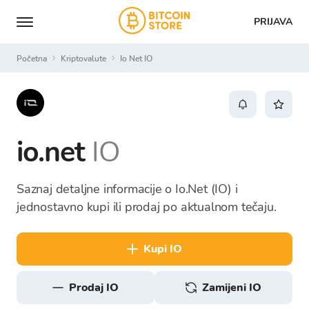
PRIJAVA
Početna
Kriptovalute
Io Net IO
io.net
IO
Saznaj detaljne informacije o Io.Net (IO) i
jednostavno kupi ili prodaj po aktualnom tečaju.
kupi IO
prodaj IO
Zamijeni IO