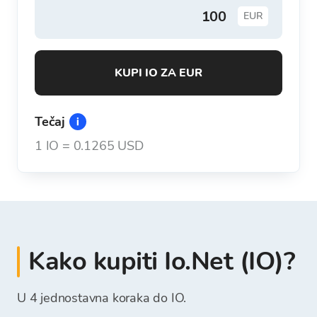
EUR
KUPI IO ZA EUR
Tečaj
1
IO
=
0.1265 USD
Kako kupiti Io.Net (IO)?
U 4 jednostavna koraka do IO.