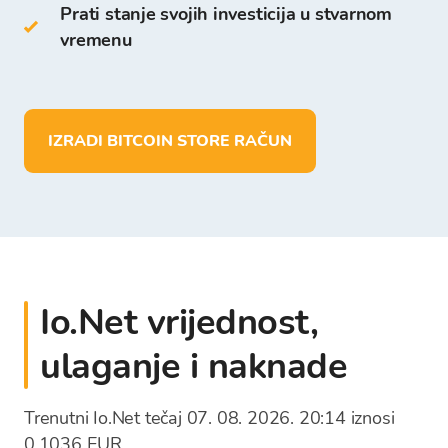
Prati stanje svojih investicija u stvarnom
Za razliku od drugih digitalnih novčanika na
vremenu
Bitcoin Store Walletu možete:
pohraniti više od 150 kriptovaluta
izvršiti depozit i pohranu sredstava u EUR
IZRADI BITCOIN STORE RAČUN
isplatiti sredstva direktno na vlastiti
bankovni račun
Io.Net vrijednost,
ulaganje i naknade
Trenutni Io.Net tečaj 07. 08. 2026. 20:14 iznosi
0,1036 EUR.