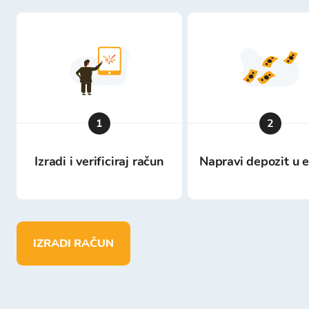
1
2
Izradi i verificiraj račun
Napravi depozit u 
IZRADI RAČUN