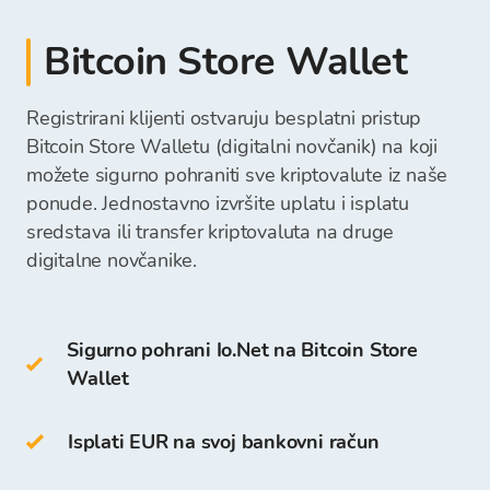
izvršiti prodaju te sredstva isplatiti direktno na
bankovni transfer
vaš bankovni račun ili ih zadržati na Bitcoin
Bitcoin Store Wallet
opća uplatnica
desktop wallet
Store Walletu te iskoristiti za neku buduću
gotovina u našim poslovnicama
mobilni wallet
kupnju kriptovaluta.
Registrirani klijenti ostvaruju besplatni pristup
online wallet
Nakon što zaprimimo vašu uplatu, sredstva za
Bitcoin Store Walletu (digitalni novčanik) na koji
kupnju kriptovaluta će biti raspoloživa na vašem
možete sigurno pohraniti sve kriptovalute iz naše
U Cold Wallet spadaju:
Bitcoin Store Walletu te možete započeti s
ponude. Jednostavno izvršite uplatu i isplatu
kupovinom kriptovaluta.
sredstava ili transfer kriptovaluta na druge
hardverski wallet (npr. Trezor, Ledger)
digitalne novčanike.
papirnati wallet
Sigurno pohrani Io.Net na Bitcoin Store
Io.Net
Wallet
možete pohraniti i na vlastitom
Bitcoin Store
Walletu
. Pristup i pohrana su besplatni za sve
klijente koji se registriraju na Bitcoin Store
Isplati EUR na svoj bankovni račun
Platformi.