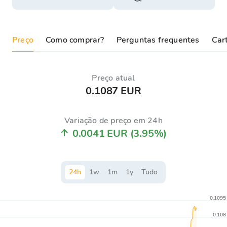
Preço
Como comprar?
Perguntas frequentes
Cart
Preço atual
0.1087 EUR
Variação de preço em 24h
0.0041 EUR
(3.95%)
24
h
1
w
1
m
1
y
Tudo
0.1095
0.108