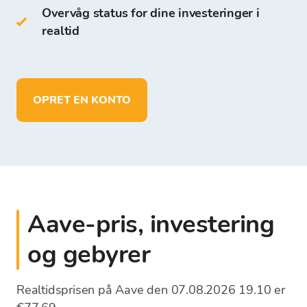
på Bitcoin Store Wallet:
Overvåg status for dine investeringer i
realtid
opbevare mere end 150 kryptovalutaer
foretage indskud og opbevare midler i
EUR
udbetale midler direkte til din egen
OPRET EN KONTO
bankkonto
Aave-pris, investering
og gebyrer
Realtidsprisen på Aave den 07.08.2026 19.10 er