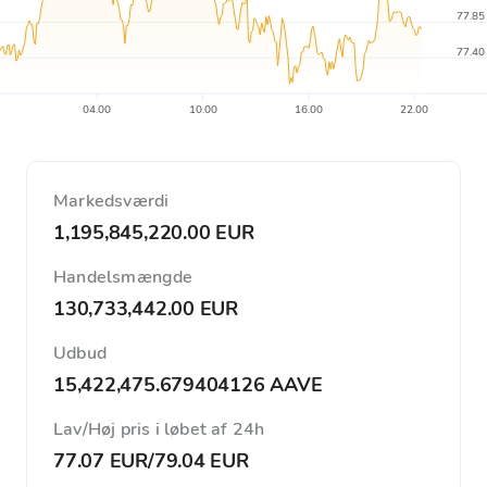
77.85
77.40
04.00
10.00
16.00
22.00
Markedsværdi
1,195,845,220.00 EUR
Handelsmængde
130,733,442.00 EUR
Udbud
15,422,475.679404126 AAVE
Lav/Høj pris i løbet af 24h
77.07 EUR
/
79.04 EUR