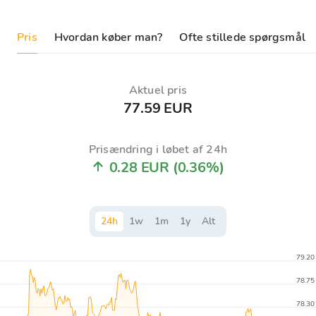
Pris
Hvordan køber man?
Ofte stillede spørgsmål
Aktuel pris
77.59 EUR
Prisændring i løbet af 24h
0.28 EUR
(0.36%)
24
h
1
w
1
m
1
y
Alt
79.20
78.75
78.30