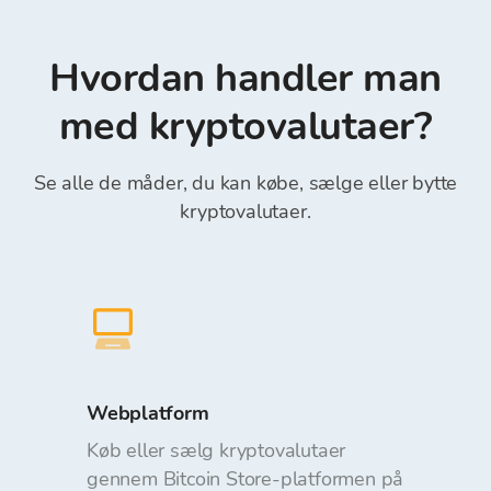
betaling, internet- og mobilbank, Transferwise,
hensyn til det anmodede beløb ved
Revolut (det er obligatorisk at indtaste
ordreplacering. Indbetaling og udbetaling af
“Referencenummer” i feltet Reference)*.
Hvordan handler man
midler fra Bitcoin Store Wallet er gratis.
med kryptovalutaer?
Se alle de måder, du kan købe, sælge eller bytte
kryptovalutaer.
Webplatform
Køb eller sælg kryptovalutaer
gennem Bitcoin Store-platformen på