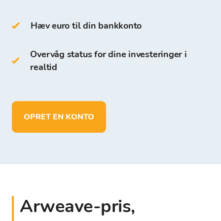
Bitcoin Store Platformen.
Hæv euro til din bankkonto
I modsætning til andre digitale wallets kan du
på Bitcoin Store Wallet:
Overvåg status for dine investeringer i
realtid
opbevare mere end 150 kryptovalutaer
foretage indskud og opbevare midler i
EUR
udbetale midler direkte til din egen
OPRET EN KONTO
bankkonto
Arweave-pris,