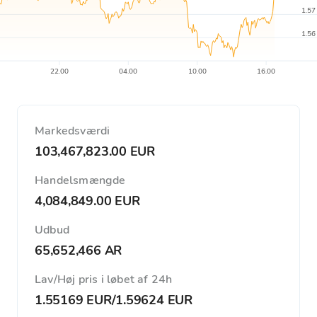
1.57
1.56
22.00
04.00
10.00
16.00
Markedsværdi
103,467,823.00 EUR
Handelsmængde
4,084,849.00 EUR
Udbud
65,652,466 AR
Lav/Høj pris i løbet af 24h
1.55169 EUR
/
1.59624 EUR