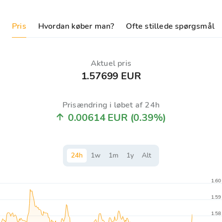
Pris
Hvordan køber man?
Ofte stillede spørgsmål
Aktuel pris
1.57699 EUR
Prisændring i løbet af 24h
0.00614 EUR
(0.39%)
24
h
1
w
1
m
1
y
Alt
1.60
1.59
1.58