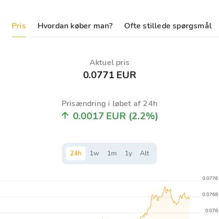
Pris
Hvordan køber man?
Ofte stillede spørgsmål
Aktuel pris
0.0771 EUR
Prisændring i løbet af 24h
0.0017 EUR
(2.2%)
24
h
1
w
1
m
1
y
Alt
0.0776
0.0768
0.076