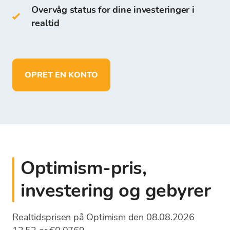
på Bitcoin Store Wallet:
Overvåg status for dine investeringer i
realtid
opbevare mere end 150 kryptovalutaer
foretage indskud og opbevare midler i
EUR
udbetale midler direkte til din egen
OPRET EN KONTO
bankkonto
Optimism-pris,
investering og gebyrer
Realtidsprisen på Optimism den 08.08.2026