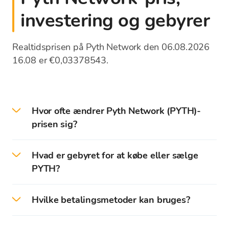
investering og gebyrer
Realtidsprisen på Pyth Network den 06.08.2026
16.08 er €0,03378543.
Hvor ofte ændrer Pyth Network (PYTH)-
prisen sig?
Priserne på kryptovaluta opdateres hvert
Hvad er gebyret for at købe eller sælge
sekund i henhold til kurserne på de globale
PYTH?
børser. Vekselkurslisten på Bitcoin Store-
platformen viser den midterste vekselkurs for
Bitcoin Store opkræver ikke kommission ved køb
kryptovalutaer. Når du køber eller sælger
Hvilke betalingsmetoder kan bruges?
eller salg af kryptovalutaer. Kryptovalutaer
kryptovalutaer, vil købs- eller salgsprisen (med
købes/sælges udelukkende til deres købs- eller
gebyret inkluderet) blive vist.
I Bitcoin store kan der købes / sælges
salgspris. Bitcoin Store valutakursen kan