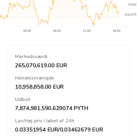
0.034
0.03375
00.00
06.00
12.00
18.00
Markedsværdi
265,070,619.00 EUR
Handelsmængde
10,958,858.00 EUR
Udbud
7,874,981,590.629074 PYTH
Lav/Høj pris i løbet af 24h
0.03351954 EUR
/
0.03462679 EUR