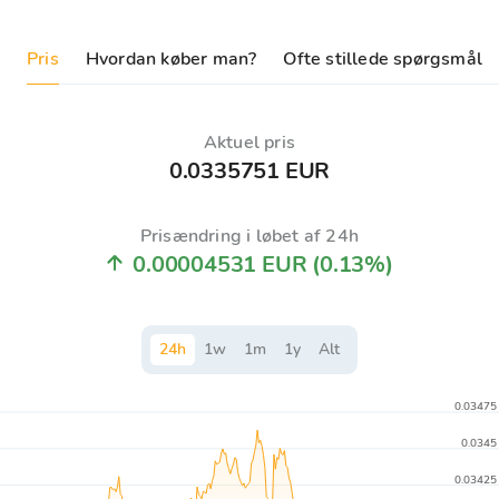
Pris
Hvordan køber man?
Ofte stillede spørgsmål
Aktuel pris
0.0335751 EUR
Prisændring i løbet af 24h
0.00004531 EUR
(0.13%)
24
h
1
w
1
m
1
y
Alt
0.03475
0.0345
0.03425