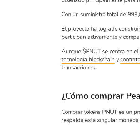
diseñado principalmente para la
Con un suministro total de 999,
El proyecto ha logrado constru
participan activamente y compar
Aunque $PNUT se centra en el 
tecnología blockchain
y
contrato
transacciones.
¿Cómo comprar Pean
Comprar tokens
PNUT
es un pr
respalda esta singular moned