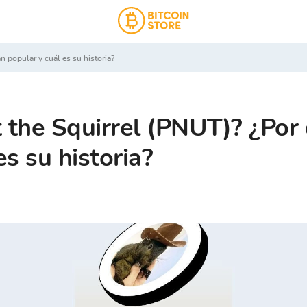
an popular y cuál es su historia?
 the Squirrel (PNUT)? ¿Por 
es su historia?