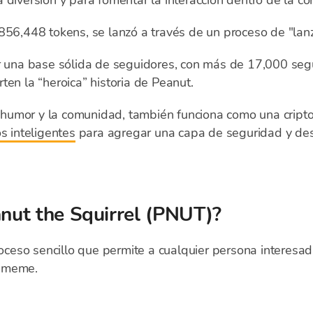
 diversión y para fomentar la interacción dentro de la c
856,448 tokens, se lanzó a través de un proceso de "lan
ir una base sólida de seguidores, con más de 17,000 seg
ten la “heroica” historia de Peanut.
humor y la comunidad, también funciona como una cript
s inteligentes
para agregar una capa de seguridad y desc
ut the Squirrel (PNUT)?
oceso sencillo que permite a cualquier persona interesa
a meme.