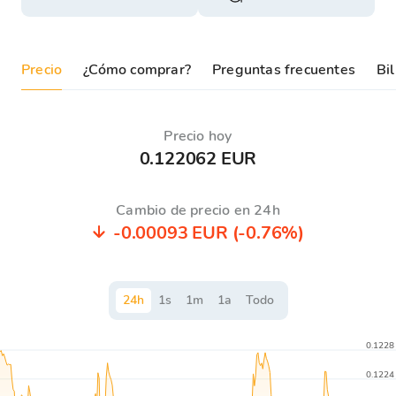
Precio
¿Cómo comprar?
Preguntas frecuentes
Bil
Precio hoy
0.122062 EUR
Cambio de precio en 24h
-0.00093 EUR
(-0.76%)
24
h
1
s
1
m
1
a
Todo
0.1228
0.1224