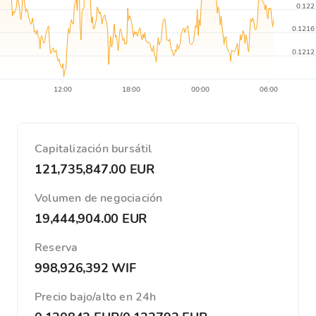
0.122
0.1216
0.1212
12:00
18:00
00:00
06:00
Capitalización bursátil
121,735,847.00 EUR
Volumen de negociación
19,444,904.00 EUR
Reserva
998,926,392 WIF
Precio bajo/alto en 24h