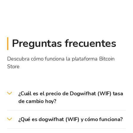
Preguntas frecuentes
Descubra cómo funciona la plataforma Bitcoin
Store
¿Cuál es el precio de Dogwifhat (WIF) tasa
de cambio hoy?
El 2026-08-05 el precio actual de Dogwifhat
¿Qué es dogwifhat (WIF) y cómo funciona?
es de 0,121551 EUR.
Dogwifhat (WIF) es una criptomoneda inspirada