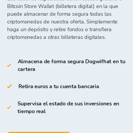
Una vez que recibamos tu pago, los fondos para
Bitcoin Store Wallet (billetera digital) en la que
de criptomonedas.
Las carteras frías incluyen:
comprar criptomonedas estarán disponibles en
puede almacenar de forma segura todas las
Adopción creciente en el ámbito cripto
: A
tu Cartera de Bitcoin Store, y podrás comenzar a
criptomonedas de nuestra oferta. Simplemente
pesar de ser una “meme coin,” WIF está
comprar criptomonedas.
haga un depósito y retire fondos o transfiera
cartera de hardware
ganando tracción dentro del ecosistema
cartera de papel
criptomonedas a otras billeteras digitales.
más amplio de Solana, reforzando su
credibilidad y ampliando su potencial para
futuros casos de uso.
También puedes almacenar WIF en tu
Almacena de forma segura Dogwifhat en tu
propia
Cartera de Bitcoin Store
.
cartera
El acceso y almacenamiento de criptomonedas
son gratuitos para todos los usuarios que se
Retira euros a tu cuenta bancaria
registran en la Plataforma de Bitcoin Store.
Supervisa el estado de sus inversiones en
En la Cartera de Bitcoin Store puedes:
tiempo real
almacenar más de
150 criptomonedas
depositar, retirar y almacenar fondos