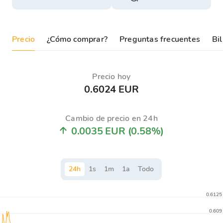
Precio
¿Cómo comprar?
Preguntas frecuentes
Bil
Precio hoy
0.6024 EUR
Cambio de precio en 24h
0.0035 EUR
(0.58%)
24
h
1
s
1
m
1
a
Todo
0.6125
0.609