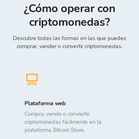
Referencia) *.
¿Cómo operar con
realizar órdenes. Depositar y retirar fondos de
la Cartera de Bitcoin Store es gratuito.
criptomonedas?
Descubre todas las formas en las que puedes
comprar, vender o convertir criptomonedas.
Plataforma web
Compra, vende o convierte
criptomonedas fácilmente en la
plataforma Bitcoin Store.