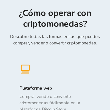
ingresar “Número de referencia” en el campo de
cambiada con respecto al monto solicitado al
Referencia) *.
¿Cómo operar con
realizar órdenes. Depositar y retirar fondos de
la Cartera de Bitcoin Store es gratuito.
criptomonedas?
Descubre todas las formas en las que puedes
comprar, vender o convertir criptomonedas.
Plataforma web
Compra, vende o convierte
criptomonedas fácilmente en la
plataforma Bitcoin Store.