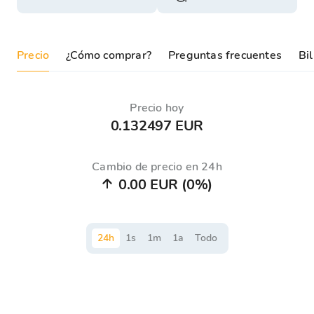
Precio
¿Cómo comprar?
Preguntas frecuentes
Bil
Precio hoy
0.132497 EUR
Cambio de precio en 24h
0.00 EUR
(0%)
24
h
1
s
1
m
1
a
Todo