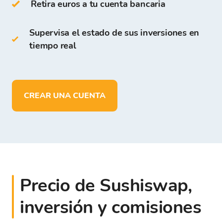
son gratuitos para todos los usuarios que se
Retira euros a tu cuenta bancaria
registran en la Plataforma de Bitcoin Store.
Supervisa el estado de sus inversiones en
En la Cartera de Bitcoin Store puedes:
tiempo real
almacenar más de
150 criptomonedas
depositar, retirar y almacenar fondos
en
EUR
CREAR UNA CUENTA
Precio de Sushiswap,
inversión y comisiones