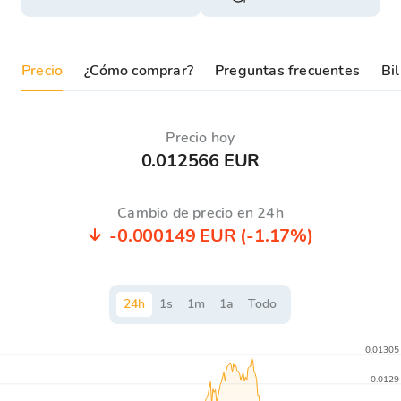
Precio
¿Cómo comprar?
Preguntas frecuentes
Bil
Precio hoy
0.012566 EUR
Cambio de precio en 24h
-0.000149 EUR
(-1.17%)
24
h
1
s
1
m
1
a
Todo
0.01305
0.0129