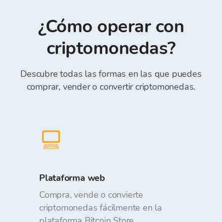
ingresar “Número de referencia” en el campo de
cambiada con respecto al monto solicitado al
Referencia) *.
¿Cómo operar con
realizar órdenes. Depositar y retirar fondos de
la Cartera de Bitcoin Store es gratuito.
criptomonedas?
Descubre todas las formas en las que puedes
comprar, vender o convertir criptomonedas.
Plataforma web
Compra, vende o convierte
criptomonedas fácilmente en la
plataforma Bitcoin Store.