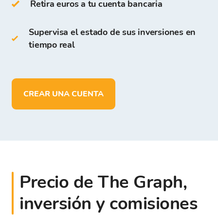
son gratuitos para todos los usuarios que se
Retira euros a tu cuenta bancaria
registran en la Plataforma de Bitcoin Store.
Supervisa el estado de sus inversiones en
En la Cartera de Bitcoin Store puedes:
tiempo real
almacenar más de
150 criptomonedas
depositar, retirar y almacenar fondos
en
EUR
CREAR UNA CUENTA
Precio de The Graph,
inversión y comisiones