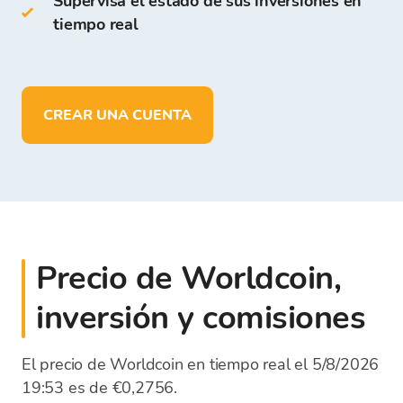
Supervisa el estado de sus inversiones en
En la Cartera de Bitcoin Store puedes:
tiempo real
almacenar más de
150 criptomonedas
depositar, retirar y almacenar fondos
en
EUR
CREAR UNA CUENTA
Precio de Worldcoin,
inversión y comisiones
El precio de Worldcoin en tiempo real el 5/8/2026
19:53 es de €0,2756.