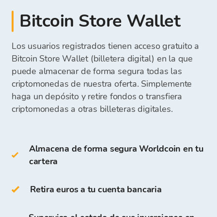
puedes vender tu criptomoneda.
boleta de pago
criptomonedas.
cartera de escritorio
pago en efectivo en la oficina física de
Bitcoin Store Wallet
cartera móvil
Puedes retirar los fondos directamente a
cambio de Bitcoin Store
cartera en línea
tu
cuenta bancaria
o mantenerlos en tu Cartera
Los usuarios registrados tienen acceso gratuito a
de Bitcoin Store y usarlos para futuras compras
Una vez que recibamos tu pago, los fondos para
Bitcoin Store Wallet (billetera digital) en la que
de criptomonedas.
Las carteras frías incluyen:
comprar criptomonedas estarán disponibles en
puede almacenar de forma segura todas las
tu Cartera de Bitcoin Store, y podrás comenzar a
criptomonedas de nuestra oferta. Simplemente
comprar criptomonedas.
haga un depósito y retire fondos o transfiera
cartera de hardware
cartera de papel
criptomonedas a otras billeteras digitales.
También puedes almacenar WLD en tu
Almacena de forma segura Worldcoin en tu
propia
Cartera de Bitcoin Store
.
cartera
El acceso y almacenamiento de criptomonedas
son gratuitos para todos los usuarios que se
Retira euros a tu cuenta bancaria
registran en la Plataforma de Bitcoin Store.