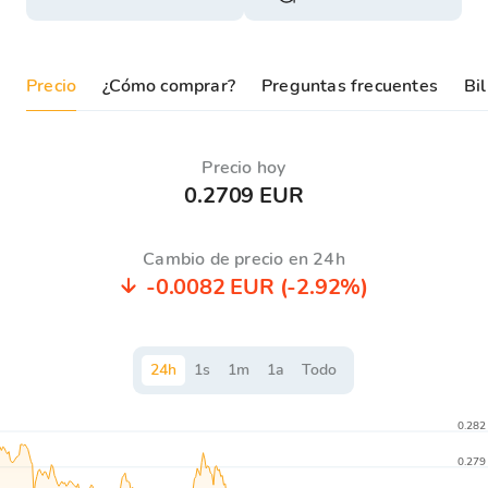
Precio
¿Cómo comprar?
Preguntas frecuentes
Bil
Precio hoy
0.2709 EUR
Cambio de precio en 24h
-0.0082 EUR
(-2.92%)
24
h
1
s
1
m
1
a
Todo
0.282
0.279