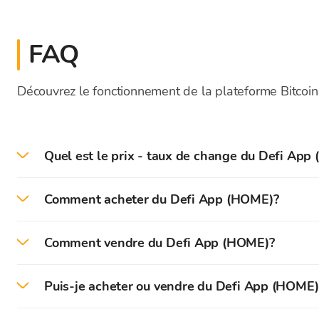
FAQ
Découvrez le fonctionnement de la plateforme Bitcoin
Quel est le prix - taux de change du Defi App 
Le prix actuel du HOME en direct aujourd'hui est d
Comment acheter du Defi App (HOME)?
Sur la plateforme Bitcoin Store, vous pouvez facil
Comment vendre du Defi App (HOME)?
bas.
Sur la plateforme Bitcoin Store, vous pouvez facil
Tout d'abord, vous devez créer et vérifier votre co
Puis-je acheter ou vendre du Defi App (HOME)
Vous pouvez instantanément vendre les cryptomonnai
Après une vérification réussie, vous pouvez déposer
Vous pouvez acheter et vendre des cryptomonnaies e