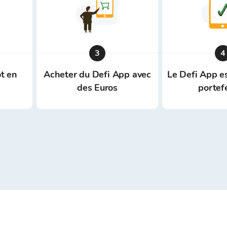
3
4
t en
Acheter du Defi App avec
Le Defi App e
des Euros
portef