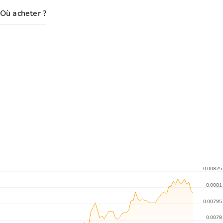
Où acheter ?
0.00825
0.0081
0.00795
0.0078