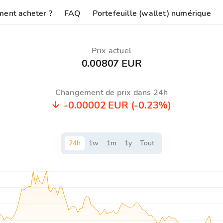
ent acheter ?
FAQ
Portefeuille (wallet) numérique
Prix ​​actuel
0.00807 EUR
Changement de prix dans 24h
-0.00002 EUR
(-0.23%)
24
h
1
w
1
m
1
y
Tout