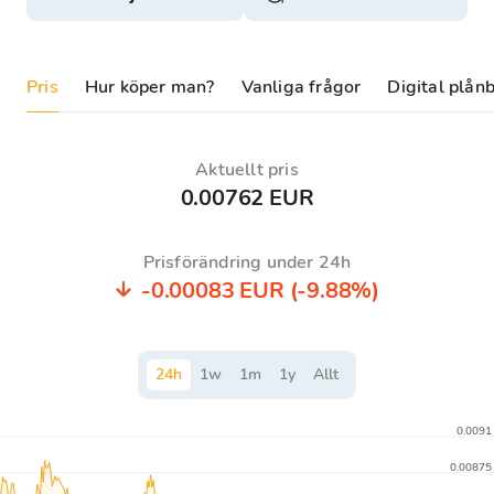
Pris
Hur köper man?
Vanliga frågor
Digital plån
Aktuellt pris
0.00762 EUR
Prisförändring under 24h
-0.00083 EUR
(-9.88%)
24
h
1
w
1
m
1
y
Allt
0.0091
0.00875