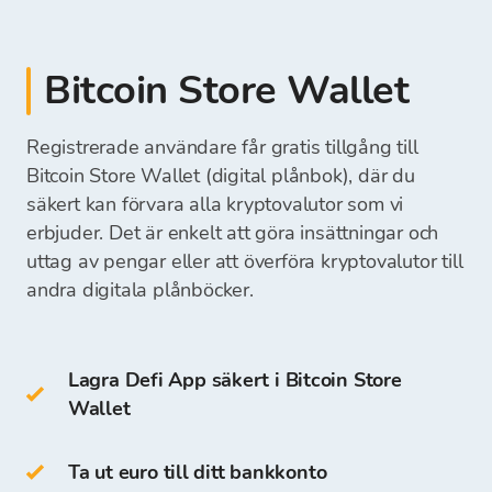
Det insatta beloppet kommer omedelbart att
När överföringen är lyckad kan du sälja din
betalningsavi
synas och vara redo för ditt nästa köp av
skrivbordsplånbok
kryptovaluta.
kontant betalning på Bitcoin Stores fysiska
kryptovalutor.
mobilplånbok
Bitcoin Store Wallet
växlingskontor
online plånbok
Du kan ta ut pengarna direkt till ditt bankkonto
eller behålla dem på din Bitcoin Store Wallet
Registrerade användare får gratis tillgång till
När vi har mottagit din betalning kommer
och använda dem för framtida köp av
Cold Wallets
inkluderar:
medel för att köpa kryptovalutor att vara
Bitcoin Store Wallet (digital plånbok), där du
kryptovalutor.
tillgängliga på din Bitcoin Store Wallet, och du
säkert kan förvara alla kryptovalutor som vi
kan börja köpa kryptovalutor.
erbjuder. Det är enkelt att göra insättningar och
hårdvaruplånbok
uttag av pengar eller att överföra kryptovalutor till
pappersplånbok
andra digitala plånböcker.
Du kan också lagra BTC i din egen Bitcoin Store
Wallet.
Lagra Defi App säkert i Bitcoin Store
Wallet
Åtkomst och lagring av kryptovalutor är gratis
för alla användare som registrerar sig på
Bitcoin Store-plattformen.
Ta ut euro till ditt bankkonto