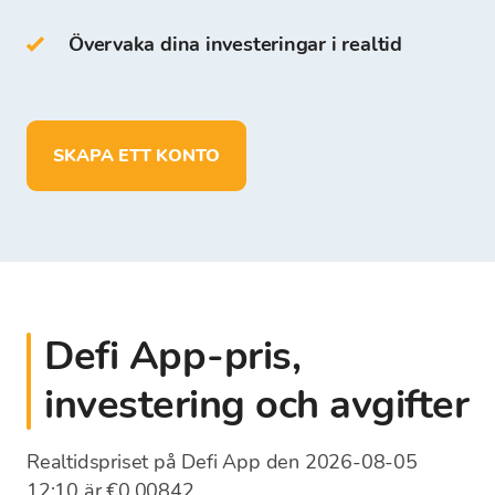
På Bitcoin Store Wallet kan du:
Övervaka dina investeringar i realtid
lagra mer än 150 kryptovalutor
sätta in, ta ut och lagra medel i EUR
SKAPA ETT KONTO
Defi App-pris,
investering och avgifter
Realtidspriset på Defi App den 2026-08-05
12:10 är €0,00842.