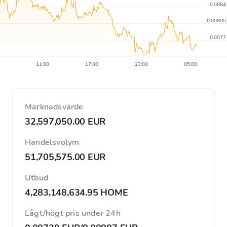
0.0084
0.00805
0.0077
11:00
17:00
23:00
05:00
Marknadsvärde
32,597,050.00 EUR
Handelsvolym
51,705,575.00 EUR
Utbud
4,283,148,634.95 HOME
Lågt/högt pris under 24h