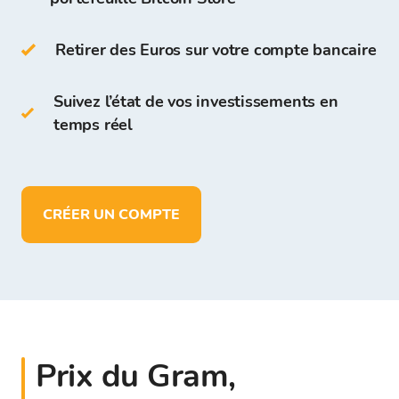
Sur le portefeuille Bitcoin Store, vous pouvez :
Retirer des Euros sur votre compte bancaire
stocker plus de 150 cryptomonnaies
déposer, retirer et stocker des fonds en
Suivez l’état de vos investissements en
EUR
temps réel
CRÉER UN COMPTE
Prix du Gram,