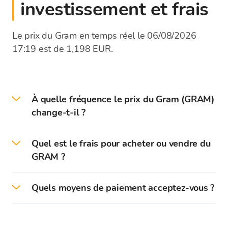
investissement et frais
Le prix du Gram en temps réel le 06/08/2026
17:19 est de 1,198 EUR.
À quelle fréquence le prix du Gram (GRAM)
change-t-il ?
Les prix des cryptomonnaies sont mis à jour
Quel est le frais pour acheter ou vendre du
chaque seconde selon les taux des bourses
GRAM ?
mondiales. La liste des taux de change de la
plateforme Bitcoin Store affiche le taux de
Bitcoin Store ne prélève pas de commission lors
change moyen des cryptomonnaies. Lors de
Quels moyens de paiement acceptez-vous ?
de l'achat ou de la vente de cryptomonnaies.
l'achat ou de la vente de cryptomonnaies, le
Les cryptomonnaies sont achetées/vendues
taux d'achat ou de vente (avec les frais inclus)
Bitcoin Store accepte l'achat/vente de
exclusivement à leur taux d'achat ou de vente.
sera affiché.
cryptomonnaies : paiement sans numéraire
Le taux de change de Bitcoin Store peut varier