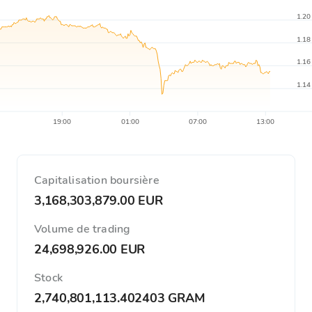
1.20
1.18
1.16
1.14
19:00
01:00
07:00
13:00
Capitalisation boursière
3,168,303,879.00 EUR
Volume de trading
24,698,926.00 EUR
Stock
2,740,801,113.402403 GRAM