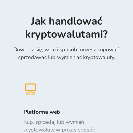
bankowość internetową i mobilną,
wymiany może ulec zmianie w zależności od
Transferwise, Revolut (obowiązkowo wpisać
żądanej kwoty przy składaniu zamówień.
"Numer referncyjny" w polu Reference)*.
Jak handlować
Wpłacanie i wypłacanie środków z portfela
Bitcoin Store jest bezpłatne.
kryptowalutami?
Dowiedz się, w jaki sposób możesz kupować,
sprzedawać lub wymieniać kryptowaluty.
Platforma web
Kup, sprzedaj lub wymień
kryptowaluty w prosty sposób