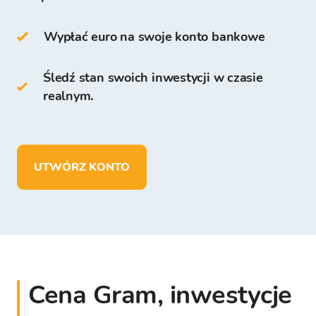
przechowywanie jest bezpłatne dla wszystkich
użytkowników, którzy zarejestrują się na
Wypłać euro na swoje konto bankowe
Platformie Bitcoin Store.
Śledź stan swoich inwestycji w czasie
Na Portfelu Bitcoin Store możesz:
realnym.
przechowywać ponad
150 kryptowalut
,
wpłacać, wypłacać i przechowywać środki
w EUR.
UTWÓRZ KONTO
Cena Gram, inwestycje