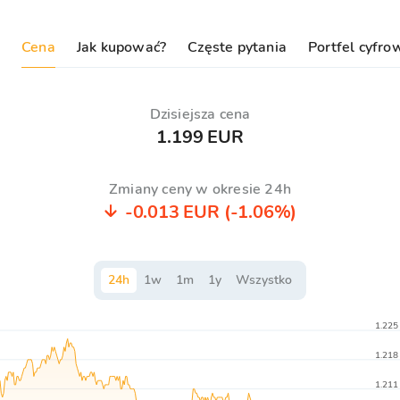
Cena
Jak kupować?
Częste pytania
Portfel cyfro
Dzisiejsza cena
1.199 EUR
Zmiany ceny w okresie 24h
-0.013 EUR
(-1.06%)
24
h
1
w
1
m
1
y
Wszystko
1.225
1.218
1.211