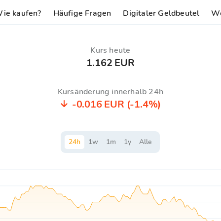
ie kaufen?
Häufige Fragen
Digitaler Geldbeutel
Wo
Kurs heute
1.162 EUR
Kursänderung innerhalb 24h
-0.016 EUR
(-1.4%)
24
h
1
w
1
m
1
y
Alle