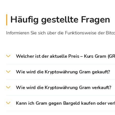
Häufig gestellte Fragen
Informieren Sie sich über die Funktionsweise der Bitc
Welcher ist der aktuelle Preis – Kurs Gram (
Am heutigen Tag 8.8.2026. beträgt der aktuelle P
Wie wird die Kryptowährung Gram gekauft?
Auf der Bitcoin Store Plattform können Sie den Ka
Wie wird die Kryptowährung Gram verkauft?
Zuerst ist es erforderlich, ein Bitcoin Store Nutzer
Auf der Bitcoin Store Plattform können Sie den Ve
für den Handel mit Kryptowährungen zu verwirklich
Kann ich Gram gegen Bargeld kaufen oder ver
Die Kryptowährungen, welche auf Ihrer Bitcoin Sto
Nach der erfolgreichen Verifikation können Sie das 
Die Kryptowährungen können Sie gegen Bargeld in de