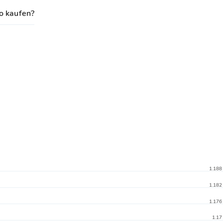
 kaufen?
1.188
1.182
1.176
1.17