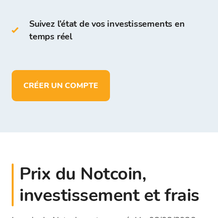
stocker plus de 150 cryptomonnaies
déposer, retirer et stocker des fonds en
Suivez l’état de vos investissements en
EUR
temps réel
CRÉER UN COMPTE
Prix du Notcoin,
investissement et frais