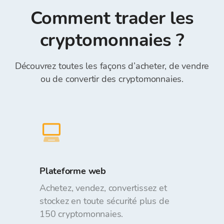
en fonction du montant demandé lors de la
d'entrer le "Numéro de référence" dans le
Comment trader les
passation des commandes. Le dépôt et le retrait
champ Référence)*.
de fonds du portefeuille Bitcoin Store sont
cryptomonnaies ?
gratuits.
Découvrez toutes les façons d’acheter, de vendre
ou de convertir des cryptomonnaies.
Plateforme web
Achetez, vendez, convertissez et
stockez en toute sécurité plus de
150 cryptomonnaies.