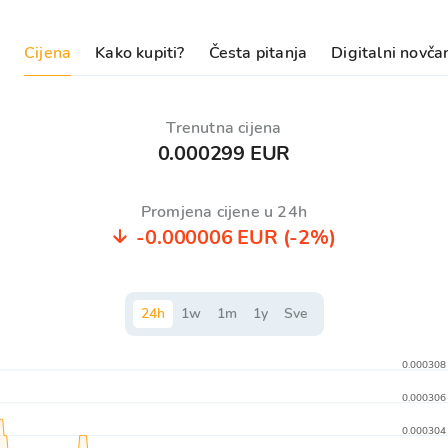
Cijena
Kako kupiti?
Česta pitanja
Digitalni novča
Trenutna cijena
0.000299 EUR
Promjena cijene u 24h
-0.000006 EUR
(-2%)
24
h
1
w
1
m
1
y
Sve
0.000308
0.000306
0.000304