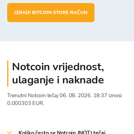
pohraniti više od 150 kriptovaluta
izvršiti depozit i pohranu sredstava u EUR
IZRADI BITCOIN STORE RAČUN
isplatiti sredstva direktno na vlastiti
bankovni račun
Notcoin vrijednost,
ulaganje i naknade
Trenutni Notcoin tečaj 06. 08. 2026. 18:37 iznosi
0,000303 EUR.
Koliko često se Notcoin (NOT) tečaj