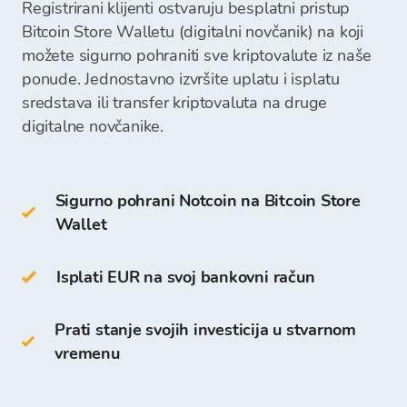
Registrirani klijenti ostvaruju besplatni pristup
online wallet
Nakon što zaprimimo vašu uplatu, sredstva za
Bitcoin Store Walletu (digitalni novčanik) na koji
kupnju kriptovaluta će biti raspoloživa na vašem
možete sigurno pohraniti sve kriptovalute iz naše
U Cold Wallet spadaju:
Bitcoin Store Walletu te možete započeti s
ponude. Jednostavno izvršite uplatu i isplatu
kupovinom kriptovaluta.
sredstava ili transfer kriptovaluta na druge
hardverski wallet (npr. Trezor, Ledger)
digitalne novčanike.
papirnati wallet
Sigurno pohrani Notcoin na Bitcoin Store
Notcoin
Wallet
možete pohraniti i na vlastitom
Bitcoin Store
Walletu
. Pristup i pohrana su besplatni za sve
klijente koji se registriraju na Bitcoin Store
Isplati EUR na svoj bankovni račun
Platformi.
Prati stanje svojih investicija u stvarnom
Za razliku od drugih digitalnih novčanika na
vremenu
Bitcoin Store Walletu možete: