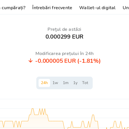
 cumpărați?
Întrebări frecvente
Wallet-ul digital
Un
Preţul de astăzi
0.000299 EUR
Modificarea prețului în 24h
-0.000005 EUR
(-1.81%)
24
h
1
w
1
m
1
y
Tot