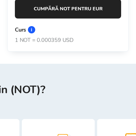
CUMPĂRĂ NOT PENTRU EUR
Curs
1
NOT
=
0.000359 USD
in (NOT)?