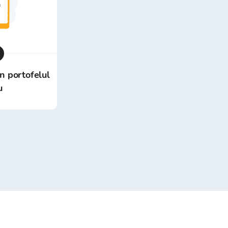
în portofelul
u