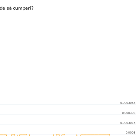
de să cumperi?
0.0003045
0.000303
0.0003015
0.0003