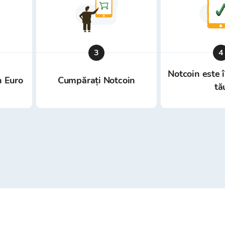
3
4
Notcoin este 
n Euro
Cumpărați Notcoin
tă