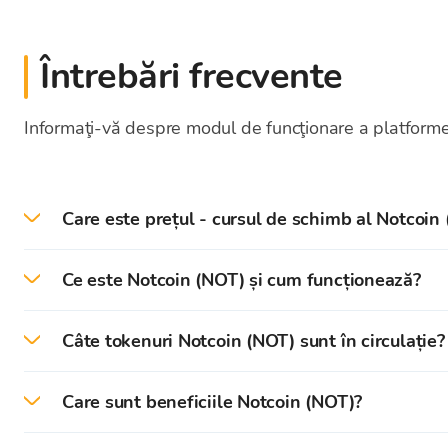
Întrebări frecvente
Informaţi-vă despre modul de funcţionare a platformei
Care este prețul - cursul de schimb al Notcoin
La data de 2026-08-07 prețul/cursul de schimb cu
Ce este Notcoin (NOT) și cum funcționează?
Notcoin este o mini-aplicație în cadrul aplicației Te
Câte tokenuri Notcoin (NOT) sunt în circulație?
monede NOT prin atingerea unei monede de aur.
În momentul redactării acestui text, numărul de tok
Conceptul din spatele Comunității Notcoin este de 
Care sunt beneficiile Notcoin (NOT)?
Aprovizionarea maximă nu este definită.
Fără investitori și fără marketing, creșterea sa a 
Unul dintre principalele beneficii ale Notcoin este 