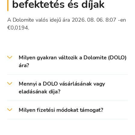
befektetés és díjak
A Dolomite valós idejű ára 2026. 08. 06. 8:07 -en
€0,0194.
Milyen gyakran változik a Dolomite (DOLO)
ára?
A kriptovaluták árai másodpercenként
Mennyi a DOLO vásárlásának vagy
frissülnek a globális tőzsdék árfolyamai
eladásának díja?
alapján. A Bitcoin Store platform
árfolyamlistája a kriptovaluták középárfolyamát
A Bitcoin Store nem számít fel jutalékot
mutatja. Kriptovaluták vásárlása vagy eladása
Milyen fizetési módokat támogat?
kriptovaluták vásárlásakor vagy eladásakor. A
esetén a vételi vagy eladási árfolyam (a díjjal
kriptovalutákat kizárólag a vételi vagy eladási
együtt) lesz megjelenítve.
A Bitcoin Store támogatja a kriptovaluták
árfolyamon vásárolják / adják el. A Bitcoin Store
vásárlását / eladását: Készpénzmentes fizetés
árfolyama 1%-tól 5%-ig terjedően eltérhet a