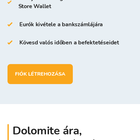
Store Wallet
számára, aki regisztrál a Bitcoin Store
Platformon.
Eurók kivétele a bankszámlájára
A Bitcoin Store Pénztárcán a következőket
teheted:
Kövesd valós időben a befektetéseidet
több mint
150
kriptovalutát tárolhatsz
betéteket helyezhetsz el, pénzt vehetsz ki
és
EUR
-ban is tárolhatsz pénzt
FIÓK LÉTREHOZÁSA
Dolomite ára,