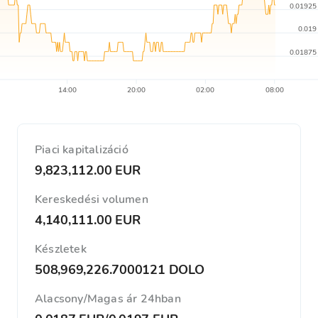
0.01925
0.019
0.01875
14:00
20:00
02:00
08:00
Piaci kapitalizáció
9,823,112.00 EUR
Kereskedési volumen
4,140,111.00 EUR
Készletek
508,969,226.7000121 DOLO
Alacsony/Magas ár 24hban