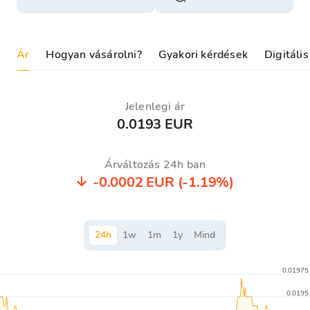
Ár
Hogyan vásárolni?
Gyakori kérdések
Digitáli
Jelenlegi ár
0.0193 EUR
Árváltozás 24h ban
-0.0002 EUR
(-1.19%)
24
h
1
w
1
m
1
y
Mind
0.01975
0.0195