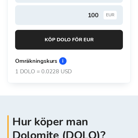
EUR
KÖP DOLO FÖR EUR
Omräkningskurs
1
DOLO
=
0.0228 USD
Hur köper man
Dolomite (DOLO)?