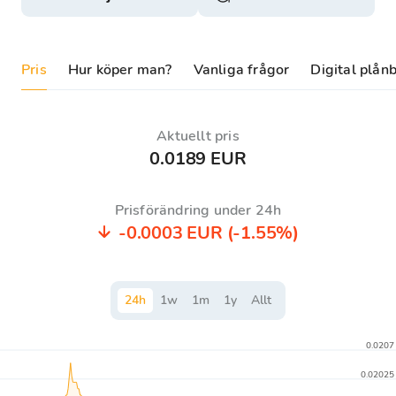
Pris
Hur köper man?
Vanliga frågor
Digital plån
Aktuellt pris
0.0189 EUR
Prisförändring under 24h
-0.0003 EUR
(-1.55%)
24
h
1
w
1
m
1
y
Allt
0.0207
0.02025