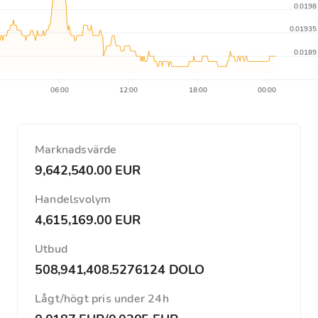
0.0198
0.01935
0.0189
06:00
12:00
18:00
00:00
Marknadsvärde
9,642,540.00 EUR
Handelsvolym
4,615,169.00 EUR
Utbud
508,941,408.5276124 DOLO
Lågt/högt pris under 24h