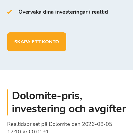
På Bitcoin Store Wallet kan du:
Övervaka dina investeringar i realtid
lagra mer än 150 kryptovalutor
sätta in, ta ut och lagra medel i EUR
SKAPA ETT KONTO
Dolomite-pris,
investering och avgifter
Realtidspriset på Dolomite den 2026-08-05
12:10 är €0,0191.