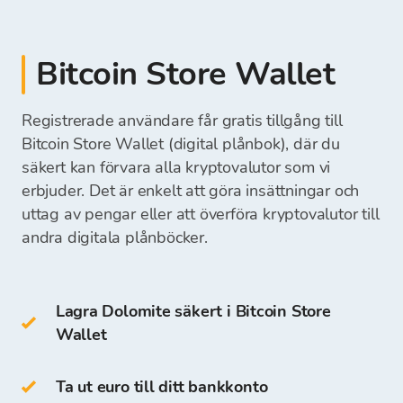
Det insatta beloppet kommer omedelbart att
När överföringen är lyckad kan du sälja din
banköverföring
synas och vara redo för ditt nästa köp av
skrivbordsplånbok
kryptovaluta.
betalningsavi
kryptovalutor.
mobilplånbok
Bitcoin Store Wallet
kontant betalning på Bitcoin Stores fysiska
online plånbok
Du kan ta ut pengarna direkt till ditt bankkonto
växlingskontor
eller behålla dem på din Bitcoin Store Wallet
Registrerade användare får gratis tillgång till
och använda dem för framtida köp av
Cold Wallets
inkluderar:
När vi har mottagit din betalning kommer
Bitcoin Store Wallet (digital plånbok), där du
kryptovalutor.
medel för att köpa kryptovalutor att vara
säkert kan förvara alla kryptovalutor som vi
tillgängliga på din Bitcoin Store Wallet, och du
erbjuder. Det är enkelt att göra insättningar och
hårdvaruplånbok
kan börja köpa kryptovalutor.
uttag av pengar eller att överföra kryptovalutor till
pappersplånbok
andra digitala plånböcker.
Du kan också lagra BTC i din egen Bitcoin Store
Wallet.
Lagra Dolomite säkert i Bitcoin Store
Wallet
Åtkomst och lagring av kryptovalutor är gratis
för alla användare som registrerar sig på
Bitcoin Store-plattformen.
Ta ut euro till ditt bankkonto