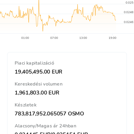
0.025
0.0248
0.0246
01:00
07:00
13:00
19:00
Piaci kapitalizáció
19,405,495.00 EUR
Kereskedési volumen
1,961,803.00 EUR
Készletek
783,817,952.065057 OSMO
Alacsony/Magas ár 24hban