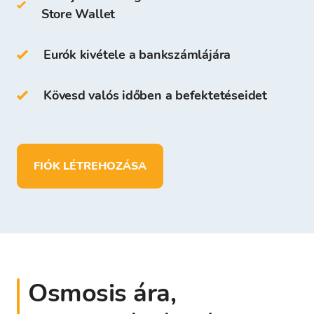
Store Wallet
számára, aki regisztrál a Bitcoin Store
Platformon.
Eurók kivétele a bankszámlájára
A Bitcoin Store Pénztárcán a következőket
teheted:
Kövesd valós időben a befektetéseidet
több mint
150
kriptovalutát tárolhatsz
betéteket helyezhetsz el, pénzt vehetsz ki
és
EUR
-ban is tárolhatsz pénzt
FIÓK LÉTREHOZÁSA
Osmosis ára,