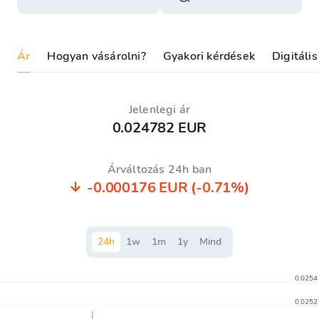
Ár
Hogyan vásárolni?
Gyakori kérdések
Digitáli
Jelenlegi ár
0.024782 EUR
Árváltozás 24h ban
-0.000176 EUR
(-0.71%)
24
h
1
w
1
m
1
y
Mind
0.0254
0.0252