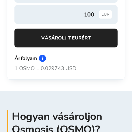
EUR
VÁSÁROLJ T EURÉRT
Árfolyam
1
OSMO
=
0.029743 USD
Hogyan vásároljon
Osmosis (OSMO)?