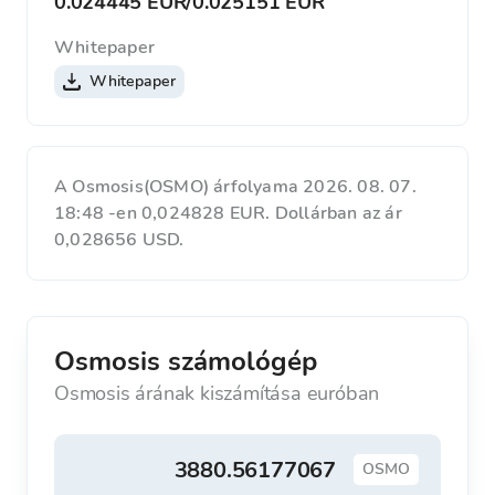
0.024445 EUR
/
0.025151 EUR
Whitepaper
Whitepaper
A Osmosis(OSMO) árfolyama 2026. 08. 07.
18:48 -en 0,024828 EUR. Dollárban az ár
0,028656 USD.
Osmosis számológép
Osmosis árának kiszámítása euróban
OSMO