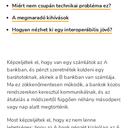
Miért nem csupán technikai probléma ez?
A megmaradó kihívások
Hogyan nézhet ki egy interoperábilis jövő?
Képzeljétek el, hogy van egy számlátok az A
bankban, és pénzt szeretnétek küldeni egy
barátotoknak, akinek a B bankban van számlája.
Ma ez zökkenőmentesen működik, a bankok közös
rendszereken keresztül kommunikálnak, és az
átutalás a módszertől függően néhány másodperc
vagy nap alatt megtörténik.
Most képzeljétek el, hogy ez nem lenne
lehetséges: hogy az A bank pénzét kizárólag az A