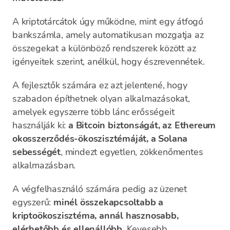
A kriptotárcátok úgy működne, mint egy átfogó
bankszámla, amely automatikusan mozgatja az
összegekat a különböző rendszerek között az
igényeitek szerint, anélkül, hogy észrevennétek.
A fejlesztők számára ez azt jelentené, hogy
szabadon építhetnek olyan alkalmazásokat,
amelyek egyszerre több lánc erősségeit
használják ki:
a Bitcoin biztonságát, az Ethereum
okosszerződés-ökoszisztémáját, a Solana
sebességét
, mindezt egyetlen, zökkenőmentes
alkalmazásban.
A végfelhasználó számára pedig az üzenet
egyszerű:
minél összekapcsoltabb a
kriptoökoszisztéma, annál hasznosabb,
elérhetőbb és ellenállóbb
. Kevesebb