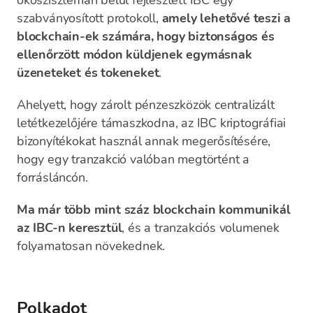
ökoszisztémán belül fejlesztett IBC egy
szabványosított protokoll,
amely lehetővé teszi a
blockchain-ek számára, hogy biztonságos és
ellenőrzött módon küldjenek egymásnak
üzeneteket és tokeneket
.
Ahelyett, hogy zárolt pénzeszközök centralizált
letétkezelőjére támaszkodna, az IBC kriptográfiai
bizonyítékokat használ annak megerősítésére,
hogy egy tranzakció valóban megtörtént a
forrásláncón.
Ma már több mint száz blockchain kommunikál
az IBC-n keresztül
, és a tranzakciós volumenek
folyamatosan növekednek.
Polkadot