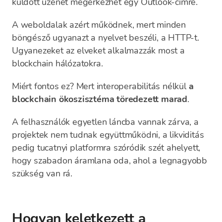
küldött üzenet megérkezhet egy Outlook-címre.
A weboldalak azért működnek, mert minden
böngésző ugyanazt a nyelvet beszéli, a HTTP-t.
Ugyanezeket az elveket alkalmazzák most a
blockchain hálózatokra.
Miért fontos ez? Mert interoperabilitás nélkül
a
blockchain ökoszisztéma töredezett marad
.
A felhasználók egyetlen láncba vannak zárva, a
projektek nem tudnak együttműködni, a likviditás
pedig tucatnyi platformra szóródik szét ahelyett,
hogy szabadon áramlana oda, ahol a legnagyobb
szükség van rá.
Hogyan keletkezett a