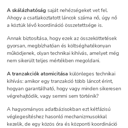
A skálázhatóság
saját nehézségeket vet fel.
Ahogy a csatlakoztatott láncok száma nő, úgy nő
a köztük lévő koordináció összetettsége is.
Annak biztosítása, hogy ezek az összeköttetések
gyorsan, megbízhatóan és költséghatékonyan
működjenek, olyan technikai kihívás, amelyet még
nem sikerült teljes mértékben megoldani.
A tranzakciók atomicitása
különleges technikai
kihívás: amikor egy tranzakció több láncot érint,
hogyan garantálható, hogy vagy minden sikeresen
végrehajtódik, vagy semmi sem történik?
A hagyományos adatbázisokban ezt kétfázisú
véglegesítéshez hasonló mechanizmusokkal
kezelik, de egy közös óra és központi koordináció