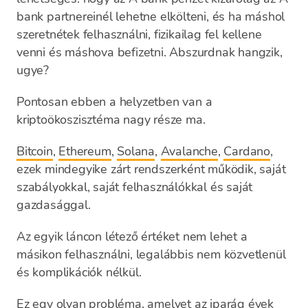
bank partnereinél lehetne elkölteni, és ha máshol
szeretnétek felhasználni, fizikailag fel kellene
venni és máshova befizetni. Abszurdnak hangzik,
ugye?
Pontosan ebben a helyzetben van a
kriptoökoszisztéma nagy része ma.
Bitcoin
,
Ethereum
,
Solana
,
Avalanche
,
Cardano
,
ezek mindegyike zárt rendszerként működik, saját
szabályokkal, saját felhasználókkal és saját
gazdasággal.
Az egyik láncon létező értéket nem lehet a
másikon felhasználni, legalábbis nem közvetlenül
és komplikációk nélkül.
Ez egy olyan probléma, amelyet az iparág évek