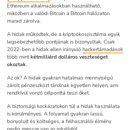
Ethereum alkalmazásokban használható,
miközben a valódi Bitcoin a Bitcoin hálózaton
marad zárolva.
A hidak működtek, de a kriptoökoszisztéma egyik
legsebezhetőbb pontjának is bizonyultak. Csak
2022-ben a hidak ellen irányuló
hackertámadások
több mint
kétmilliárd dolláros veszteséget
okoztak
.
Az ok? A hidak gyakran hatalmas mennyiségű
zárolt pénzeszközt tárolnak egyetlen helyen, ami
rendkívül vonzó célponttá teszi őket.
A biztonsági kockázatokon túl a hidak használata
is körülményes. A folyamat gyakran lassú,
bonyolult és költséges, a felhasználói élmény
pedig messze van az intuitívtól.