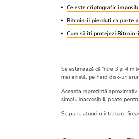
Ce este criptografic imposibi
Bitcoin-ii pierduți ca parte 
Cum să îți protejezi Bitcoin-i
Se estimează că între 3 și 4 mil
mai există, pe hard disk-uri aru
Aceasta reprezintă aproximativ o
simplu inaccesibili, poate pentr
Se pune atunci o întrebare fire