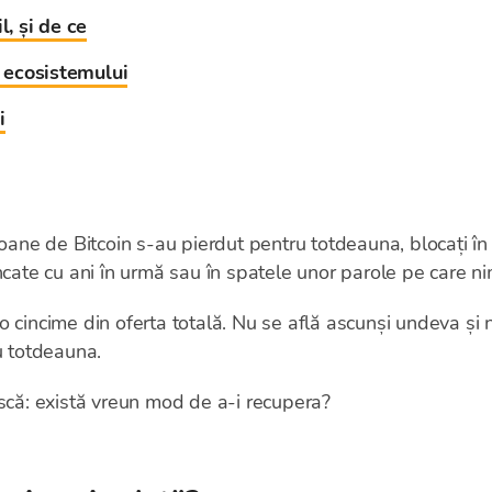
l, și de ce
a ecosistemului
i
ioane de Bitcoin s-au pierdut pentru totdeauna, blocați în 
ncate cu ani în urmă sau în spatele unor parole pe care ni
 cincime din oferta totală. Nu se află ascunși undeva și ni
u totdeauna.
ască: există vreun mod de a-i recupera?