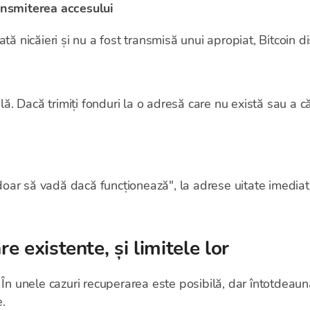
ansmiterea accesului
tă nicăieri și nu a fost transmisă unui apropiat, Bitcoin 
ilă. Dacă trimiți fonduri la o adresă care nu există sau a c
 „doar să vadă dacă funcționează", la adrese uitate imedia
 existente, și limitele lor
 În unele cazuri recuperarea este posibilă, dar întotdeauna
.