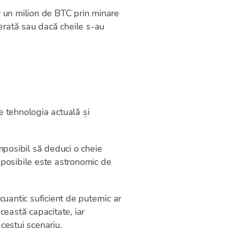
 un milion de BTC prin minare
iberată sau dacă cheile s-au
e tehnologia actuală și
mposibil să deduci o cheie
i posibile este astronomic de
cuantic suficient de puternic ar
eastă capacitate, iar
cestui scenariu.