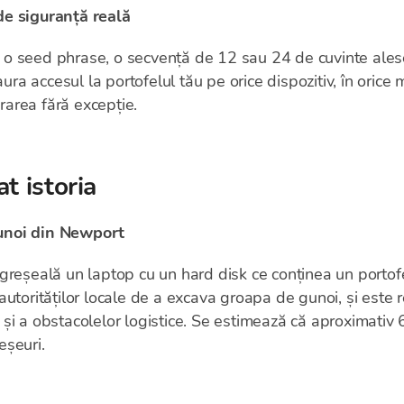
de siguranță reală
 seed phrase, o secvență de 12 sau 24 de cuvinte alese a
taura accesul la portofelul tău pe orice dispozitiv, în ori
area fără excepție.
t istoria
unoi din Newport
greșeală un laptop cu un hard disk ce conținea un portof
utorităților locale de a excava groapa de gunoi, și este r
și a obstacolelor logistice. Se estimează că aproximativ 
eșeuri.