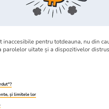
t inaccesibile pentru totdeauna, nu din cau
a parolelor uitate și a dispozitivelor distr
rdut"?
te, și limitele lor
a