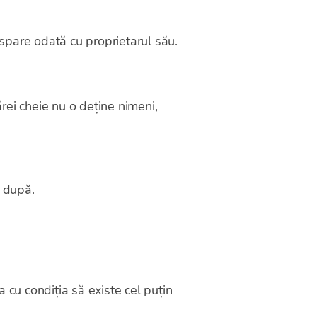
dispare odată cu proprietarul său.
ărei cheie nu o deține nimeni,
t după.
 cu condiția să existe cel puțin