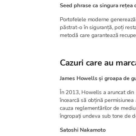
Seed phrase ca singura rețea 
Portofelele moderne generează o
păstrat-o în siguranță, poți res
metodă care garantează recuper
Cazuri care au marca
James Howells și groapa de g
În 2013, Howells a aruncat din 
încearcă să obțină permisiunea a
cauza reglementărilor de mediu 
îngropați undeva sub tone de d
Satoshi Nakamoto