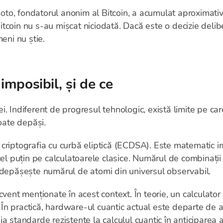
to, fondatorul anonim al Bitcoin, a acumulat aproximativ
 Bitcoin nu s-au mișcat niciodată. Dacă este o decizie del
eni nu știe.
imposibil, și de ce
. Indiferent de progresul tehnologic, există limite pe car
poate depăși.
criptografia cu curbă eliptică (ECDSA). Este matematic i
cel puțin pe calculatoarele clasice. Numărul de combinați
 depășește numărul de atomi din universul observabil.
cvent menționate în acest context. În teorie, un calculator 
n practică, hardware-ul cuantic actual este departe de ac
a standarde rezistente la calculul cuantic în anticiparea a