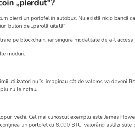
coin „pierdut"?
um pierzi un portofel în autobuz. Nu există nicio bancă car
iciun buton de „parolă uitată".
strare pe blockchain, iar singura modalitate de a-l accesa 
lte moduri:
imii utilizatori nu își imaginau cât de valoros va deveni Bi
mplu nu le notau.
ptopuri vechi. Cel mai cunoscut exemplu este James Howell
conținea un portofel cu 8.000 BTC, valorând astăzi sute 