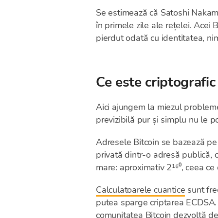
Se estimează că Satoshi Nakamo
în primele zile ale rețelei. Acei
pierdut odată cu identitatea, nim
Ce este criptografic 
Aici ajungem la miezul problemei
previzibilă pur și simplu nu le 
Adresele Bitcoin se bazează pe 
privată dintr-o adresă publică, 
mare: aproximativ 2¹⁶⁰, ceea ce
Calculatoarele cuantice
sunt fre
putea sparge criptarea ECDSA. Î
comunitatea Bitcoin dezvoltă dej