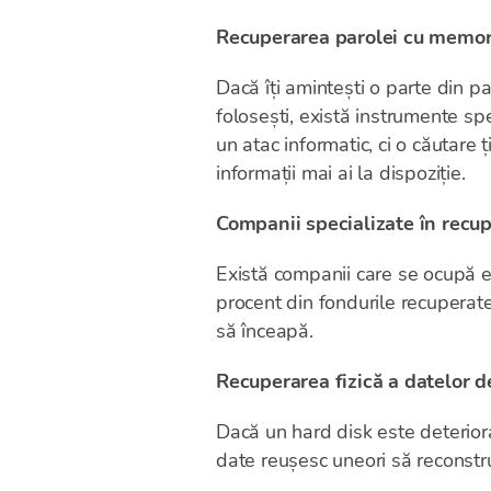
Recuperarea parolei cu memori
Dacă îți amintești o parte din p
folosești, există instrumente s
un atac informatic, ci o căutare 
informații mai ai la dispoziție.
Companii specializate în recu
Există companii care se ocupă e
procent din fondurile recuperate
să înceapă.
Recuperarea fizică a datelor d
Dacă un hard disk este deteriora
date reușesc uneori să reconstru