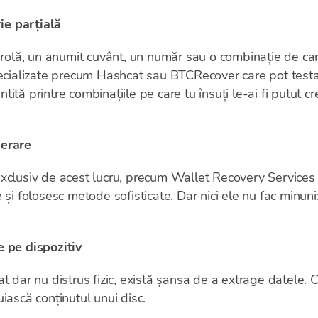
e parțială
arolă, un anumit cuvânt, un număr sau o combinație de car
pecializate precum Hashcat sau BTCRecover care pot testa
țintită printre combinațiile pe care tu însuți le-ai fi putut
perare
xclusiv de acest lucru, precum Wallet Recovery Services
 și folosesc metode sofisticate. Dar nici ele nu fac minuni
e pe dispozitiv
t dar nu distrus fizic, există șansa de a extrage datele.
iască conținutul unui disc.