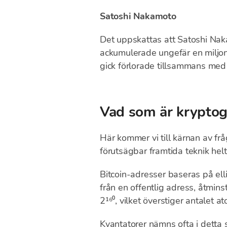
Satoshi Nakamoto
Det uppskattas att Satoshi Nak
ackumulerade ungefär en miljon 
gick förlorade tillsammans med 
Vad som är kryptogr
Här kommer vi till kärnan av f
förutsägbar framtida teknik helt
Bitcoin-adresser baseras på ell
från en offentlig adress, åtmins
2¹⁶⁰, vilket överstiger antalet 
Kvantatorer
nämns ofta i detta s