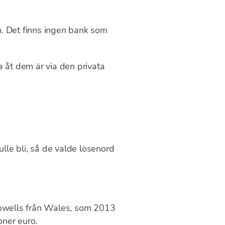
n. Det finns ingen bank som
 åt dem är via den privata
lle bli, så de valde lösenord
owells från Wales, som 2013
oner euro.