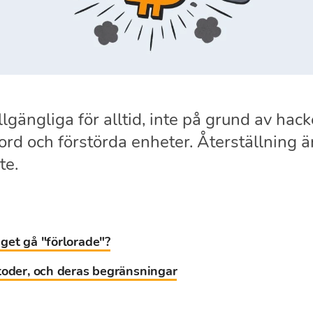
illgängliga för alltid, inte på grund av hac
d och förstörda enheter. Återställning är
te.
get gå "förlorade"?
toder, och deras begränsningar