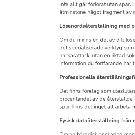
Inte allt går förlorat utan spår. 
åtminstone något fragment av o
Lösenordsåterställning med p
Om du minns en del av ditt löse
det specialiserade verktyg som 
hackarattack, utan en riktad s
information du fortfarande har ti
Professionella återställningsf
Det finns företag som uteslutan
procentandel av de återställda 
spor finns det inget att arbeta 
Fysisk dataåterställning från
Om en hårddisk är skadad men in