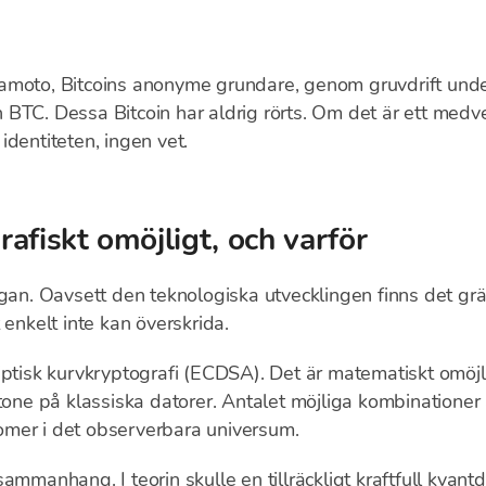
amoto, Bitcoins anonyme grundare, genom gruvdrift unde
BTC. Dessa Bitcoin har aldrig rörts. Om det är ett medve
identiteten, ingen vet.
afiskt omöjligt, och varför
rågan. Oavsett den teknologiska utvecklingen finns det g
 enkelt inte kan överskrida.
iptisk kurvkryptografi (ECDSA). Det är matematiskt omöjli
tone på klassiska datorer. Antalet möjliga kombinationer 
atomer i det observerbara universum.
ammanhang. I teorin skulle en tillräckligt kraftfull kva