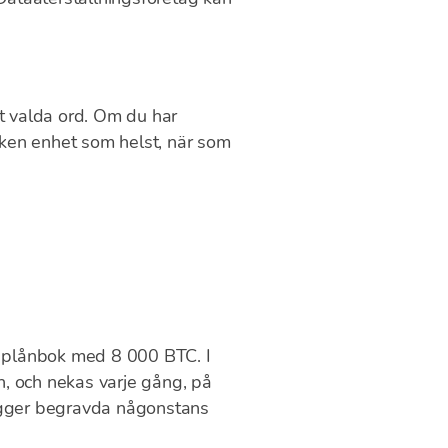
t valda ord. Om du har
ilken enhet som helst, när som
 plånbok med 8 000 BTC. I
n, och nekas varje gång, på
 ligger begravda någonstans