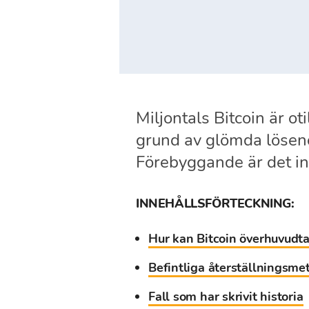
Miljontals Bitcoin är ot
grund av glömda lösenor
Förebyggande är det in
INNEHÅLLSFÖRTECKNING:
Hur kan Bitcoin överhuvudta
Befintliga återställningsme
Fall som har skrivit historia