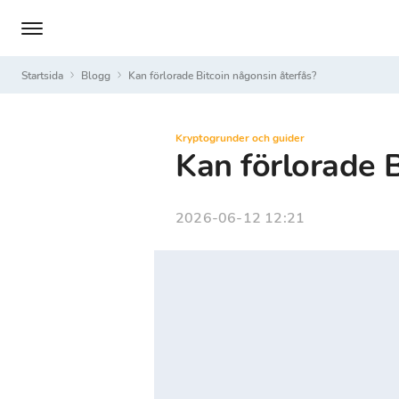
Startsida
Blogg
Kan förlorade Bitcoin någonsin återfås?
Kryptogrunder och guider
Kan förlorade B
2026-06-12 12:21