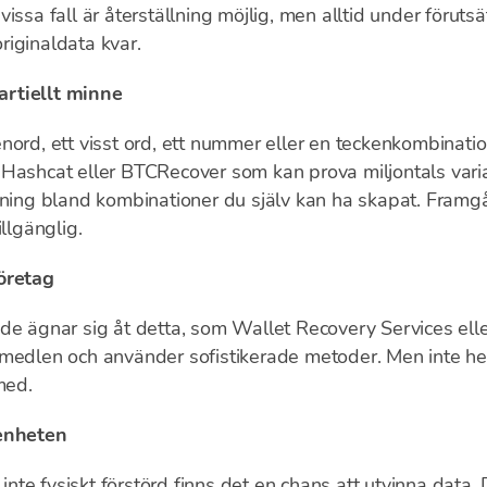
I vissa fall är återställning möjlig, men alltid under föruts
riginaldata kvar.
artiellt minne
nord, ett visst ord, ett nummer eller en teckenkombinat
Hashcat eller BTCRecover som kan prova miljontals varian
ökning bland kombinationer du själv kan ha skapat. Fram
llgänglig.
öretag
de ägnar sig åt detta, som Wallet Recovery Services eller
medlen och använder sofistikerade metoder. Men inte hel
med.
 enheten
te fysiskt förstörd finns det en chans att utvinna data.