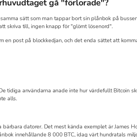
rhuvudtaget gå "förlorade"?
på samma sätt som man tappar bort sin plånbok på busse
tt skriva till, ingen knapp för "glömt lösenord".
om en post på blockkedjan, och det enda sättet att komma
De tidiga användarna anade inte hur värdefullt Bitcoin sku
te alls.
 bärbara datorer. Det mest kända exemplet är James H
nbok innehållande 8 000 BTC, idag värt hundratals milj