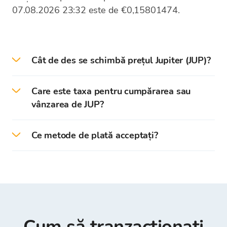
07.08.2026 23:32 este de €0,15801474.
Cât de des se schimbă prețul Jupiter (JUP)?
Prețurile criptomonedelor sunt actualizate în
Care este taxa pentru cumpărarea sau
fiecare secundă în funcție de ratele bursei
vânzarea de JUP?
globale. Lista de cursuri de schimb de pe
platforma Bitcoin Store arată cursul mediu de
Bitcoin Store nu percepe o comision atunci când
schimb pentru criptomonede. Atunci când
Ce metode de plată acceptați?
cumpărați sau vindeți criptomonede.
cumpărați sau vindeți criptomonede, va fi afișat
Criptomonedele se cumpără / vând exclusiv la
cursul de cumpărare sau de vânzare (cu taxa
Bitcoin store acceptă achiziționarea / vânzarea
rata lor de cumpărare sau de vânzare. Cursul de
inclusă).
criptomonedelor: prin plată fără numerar
schimb Bitcoin Store poate varia cu 1% până la
(transfer bancar), plată în numerar, internet
4% comparativ cu ratele burselor globale.
banking și mobile banking, Transferwise,
Cursul de schimb poate fi schimbat în raport cu
Revolut (a se introduce în mod obligatoriu
suma solicitată atunci când plasați comenzi.
„Numărul de referinţă” în câmpul Reference) *.
Cum să tranzacționați
Depunerea și retragerea fondurilor din Bitcoin