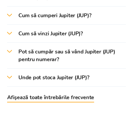
La data de 2026-08-07 prețul/cursul de schimb
Cum să cumperi Jupiter (JUP)?
curent al Jupiter este de 0,15801474 EUR.
Pe platforma Bitcoin Store, poți cumpăra cu
Cum să vinzi Jupiter (JUP)?
ușurință Jupiter și peste
150
de criptomonede la
cursul de schimb în timp real cu cele mai mici
Pe platforma Bitcoin Store, poți vinde cu
comisioane.
Pot să cumpăr sau să vând Jupiter (JUP)
ușurință Jupiter si peste
150
de criptomonede
pentru numerar?
din oferta noastră la cursul de schimb curent.
În primul rând, trebuie să îți creezi și să îți
verifici contul pe platforma de tranzacționare de
Poți cumpăra și vinde criptomonede pentru
Poți vinde instantaneu criptomonedele care sunt
Unde pot stoca Jupiter (JUP)?
criptomonede Bitcoin Store pentru a avea acces
numerar în birourile de schimb Bitcoin Store
stocate în Portofelul tău Bitcoin Store.
complet.
din
Zagreb
,
Rijeka, Osijek
și
Split
.
Puteți stoca Jupiter în portofelul digital.
Criptomoneda stocată pe portofele personale
Afişează toate întrebările frecvente
După verificare reușită, poți depune
(EUR)
în
Toate tranzacțiile necesită confirmarea
precum Exodus, TrustWallet, Ledger, Tezaur,
Când vine vorba de criptomonede, portofelele
Portofelul tău Bitcoin Store.
identității dumneavoastră la sucursală (carte de
etc., sau diverse platforme de tranzacționare
digitale pot fi împărțite în 2 grupuri -
identitate).
trebuie transferate în Portofelul tău Bitcoin
Portofelele Calde și Portofelele Reci.
Metodele de plată acceptate pentru depunere
Store înainte de vânzare.
sunt:
Poți depune numerar direct în contul tău Bitcoin
Portofelele Calde includ: