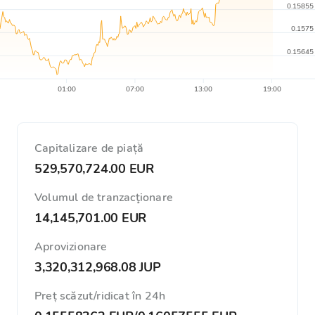
0.15855
0.1575
0.15645
01:00
07:00
13:00
19:00
Capitalizare de piață
529,570,724.00 EUR
Volumul de tranzacţionare
14,145,701.00 EUR
Aprovizionare
3,320,312,968.08 JUP
Preț scăzut/ridicat în 24h