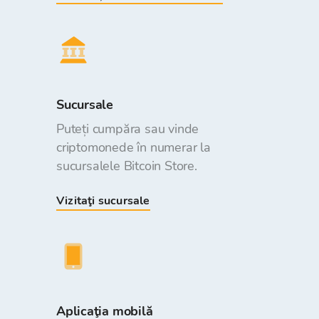
Sucursale
Puteți cumpăra sau vinde
criptomonede în numerar la
sucursalele Bitcoin Store.
Vizitaţi sucursale
Aplicaţia mobilă