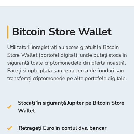
Store la biroul de schimb.
Odată ce transferul a avut succes, poți vinde
criptomoneda ta.
internet sau mobile banking
Suma depozitată va fi vizibilă imediat și
depuneri cu cardul (VISA, Mastercard)
pregătită pentru următoarea ta achiziție de
portofel desktop
Poți retrage fondurile direct în contul tău bancar
Bitcoin Store Wallet
transfer bancar
criptomonede.
portofel mobil
sau le poți păstra în Portofelul tău Bitcoin Store
chitanță de plată
portofel online
și le poți folosi pentru cumpărături viitoare de
plată în numerar la oficiul de schimb fizic
Utilizatorii înregistrați au acces gratuit la Bitcoin
criptomonede.
Bitcoin Store
Store Wallet (portofel digital), unde puteți stoca în
Portofelele Reci includ:
siguranță toate criptomonedele din oferta noastră.
Odată ce primim plata ta, fondurile pentru
Faceţi simplu plata sau retragerea de fonduri sau
portofel hardware
cumpărarea de criptomonede vor fi disponibile
transferați criptomonede pe alte portofele digitale.
portofel de hârtie
în Portofelul tău Bitcoin Store și poți începe să
cumperi criptomonede.
De asemenea, puteți stoca JUP în propriul
Stocați în siguranță Jupiter pe Bitcoin Store
dvs.
portofel Bitcoin Store
.
Wallet
Accesul și stocarea criptomonedei sunt gratuite
pentru toți utilizatorii care se înregistrează pe
Retrageți Euro în contul dvs. bancar
Platforma Bitcoin Store.