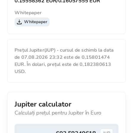
0.15558362 EUR
/
0.16057555 EUR
Whitepaper
Whitepaper
Prețul Jupiter(JUP) - cursul de schimb la data
de 07.08.2026 23:32 este de 0,15801474
EUR. În dolari, prețul este de 0,182380613
USD.
Jupiter calculator
Calculați prețul pentru Jupiter în Euro