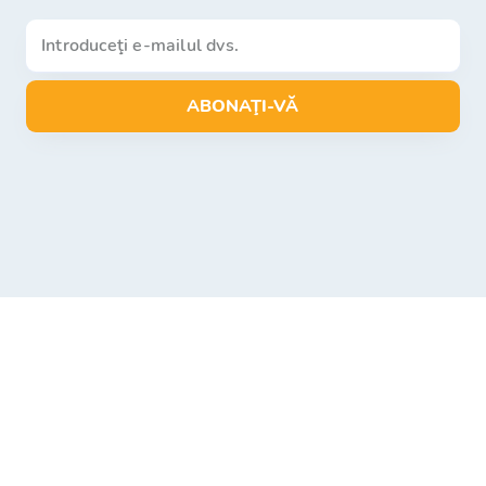
ABONAŢI-VĂ