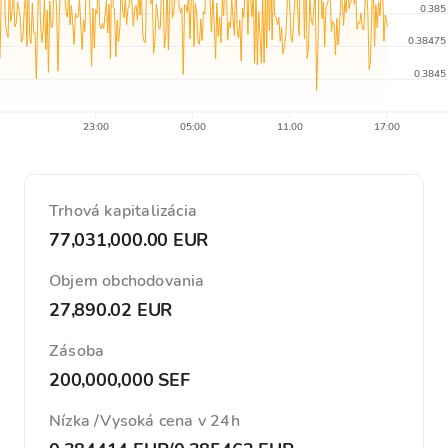
0.385
0.38475
0.3845
23:00
05:00
11:00
17:00
Trhová kapitalizácia
77,031,000.00 EUR
Objem obchodovania
27,890.02 EUR
Zásoba
200,000,000 SEF
Nízka /Vysoká cena v 24h