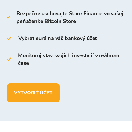
na platforme Bitcoin Store.
Bezpečne uschovajte Store Finance vo vašej
Na Peňaženke Bitcoin Store môžete:
peňaženke Bitcoin Store
Vybrať eurá na váš bankový účet
uchovávať viac ako
150 kryptomien
vkladať, vyberať a uchovávať prostriedky v
EUR.
Monitoruj stav svojich investícií v reálnom
čase
VYTVORIŤ ÚČET