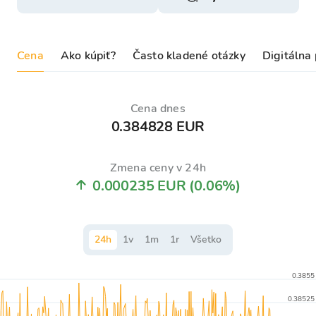
Cena
Ako kúpiť?
Často kladené otázky
Digitálna
Cena dnes
0.384828 EUR
Zmena ceny v 24h
0.000235 EUR
(0.06%)
24
h
1
v
1
m
1
r
Všetko
0.3855
0.38525