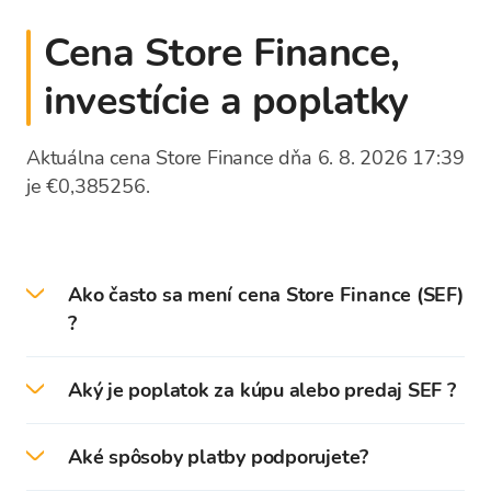
Cena Store Finance,
investície a poplatky
Aktuálna cena Store Finance dňa 6. 8. 2026 17:39
je €0,385256.
Ako často sa mení cena Store Finance (SEF)
?
Ceny kryptomien sa aktualizujú každú sekundu
Aký je poplatok za kúpu alebo predaj SEF ?
podľa kurzov svetových burzových trhov. Zoznam
výmenných kurzov platformy Bitcoin Store
Bitcoin Store neúčtuje žiadnu províziu pri kúpe
ukazuje stredný výmenný kurz pre kryptomeny.
Aké spôsoby platby podporujete?
alebo predaji kryptomien. Kryptomeny sa
Pri kúpe alebo predaji kryptomien bude
kupujú/predávajú výhradne za ich